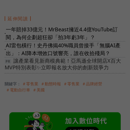
延伸閱讀
一年賠掉33億元！MrBeast擁近4.4億YouTube訂
●
閱，為何企劃超狂卻「拍3年虧3年」？
AI雷包橫行！史丹佛揭40%職員曾接手「無腦AI產
●
出」：AI降本增效口號響亮，誰在收拾殘局？
讓產業看見新商模典範！亞馬遜全球開店X百大
MVP特別表彰✨立即報名放大你的創新競爭力
關鍵字：
＃零售業
＃動態時報
＃零售業
＃品牌經營
＃電動自行車
＃美國