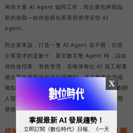
將與大量 AI Agent 協同工作，而企業也將面臨
新的挑戰—如何規模化部署與管理這些 AI
Agent。
對企業來說，打造一隻 AI Agent 並不難，但當
企業需求的是數十、甚至數百隻 Agent 時，該如
何快速招募、有效管理，並確保每位 AI 員工都遵
循企業的權限規範與治理機制，成了普遍的落地
X
痛點。對此，SUPER 8 Studio 雲發互動科技創辦
人暨執行長陳子龍認為，解方就在於一套兼顧開
發效率與治理能力的平台。
掌握最新 AI 發展趨勢！
立即訂閱《數位時代》日報、《一天
從招募一位 AI 員工，到管理一支 AI 團