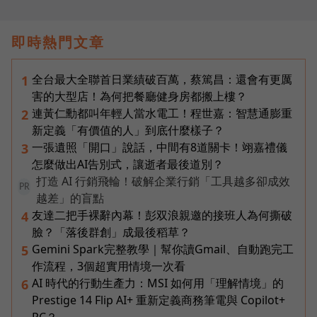
即時熱門文章
全台最大全聯首日業績破百萬，蔡篤昌：還會有更厲
1
害的大型店！為何把餐廳健身房都搬上樓？
連黃仁勳都叫年輕人當水電工！程世嘉：智慧通膨重
2
新定義「有價值的人」到底什麼樣子？
一張遺照「開口」說話，中間有8道關卡！翊嘉禮儀
3
怎麼做出AI告別式，讓逝者最後道別？
打造 AI 行銷飛輪！破解企業行銷「工具越多卻成效
PR
越差」的盲點
友達二把手裸辭內幕！彭双浪親邀的接班人為何撕破
4
臉？「落後群創」成最後稻草？
Gemini Spark完整教學｜幫你讀Gmail、自動跑完工
5
作流程，3個超實用情境一次看
AI 時代的行動生產力：MSI 如何用「理解情境」的
6
Prestige 14 Flip AI+ 重新定義商務筆電與 Copilot+