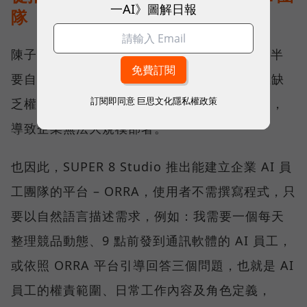
一AI》圖解日報
隊
陳子龍觀察，市面上的 AI Agent 開發工具多半
要自行寫程式、設計工作流程或串接 API，且缺
訂閱即同意
巨思文化隱私權政策
乏權限管理、流程控管與稽核追蹤等治理機制，
導致企業無法大規模部署。
也因此，SUPER 8 Studio 推出能建立企業 AI 員
工團隊的平台 – ORRA，使用者不需撰寫程式，只
要以自然語言描述需求，例如：我需要一個每天
整理競品動態、9 點前發到通訊軟體的 AI 員工，
或依照 ORRA 平台引導回答三個問題，也就是 AI
員工的權責範圍、日常工作內容及角色定義，