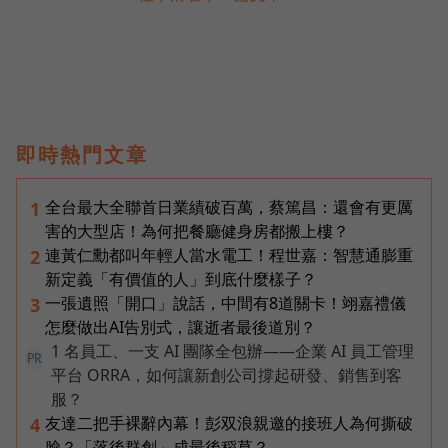
即時熱門文章
全台最大全聯首日業績破百萬，蔡篤昌：還會有更厲
1
害的大型店！為何把餐廳健身房都搬上樓？
連黃仁勳都叫年輕人當水電工！程世嘉：智慧通膨重
2
新定義「有價值的人」到底什麼樣子？
一張遺照「開口」說話，中間有8道關卡！翊嘉禮儀
3
怎麼做出AI告別式，讓逝者最後道別？
1 名員工、一支 AI 團隊全包辦——企業 AI 員工管理
PR
平台 ORRA，如何讓新創公司撐起研發、銷售到客
服？
友達二把手裸辭內幕！彭双浪親邀的接班人為何撕破
4
臉？「落後群創」成最後稻草？