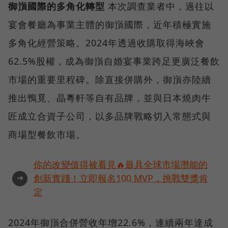
御嵿國際的多角化轉型
本次調查業者中，過往以
宴會餐廳為事業主體的御嵿國際，近年積極實施
多角化經營策略。2024年透過收購取得海峽會
62.5%股權，成為御嵿自婚宴事業跨足更廣泛餐飲
市場的重要里程碑。除直接併購外，御嵿亦陸續
推出鴨覓、晶粵軒等自有品牌，並與日本燒肉牛
匠成立合資子公司，以多品牌戰略切入常態式與
商場型餐飲市場。
你的改變值得被看見🔥最具全球市場潛能的
➜
創新實踐！立即報名100 MVP，挑戰雙獎肯
定
2024年御嵿合併營收年增22.6%，連續兩年達成