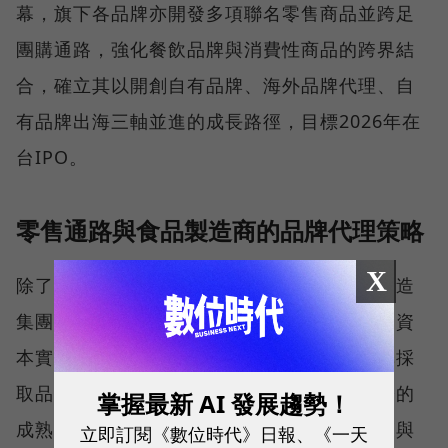
幕，旗下各品牌亦開發多項聯名零售商品並跨足
團購通路，強化餐飲品牌與消費性商品的跨界結
合，確立其以開創自有品牌、海外品牌代理、自
有品牌出海三軸並進的成長路徑，目標2026年在
台IPO。
零售通路與食品製造商的品牌代理策略
X
除了餐飲業者外，部分大型零售通路及食品製造
集團亦在既有供應鏈管理、物流與採購體系、資
本實力以及廣泛通路據點等優勢基礎上，選擇採
取品牌代理策略，引進已於國際市場獲得驗證的
掌握最新 AI 發展趨勢！
成熟海外餐飲品牌，在短時間內提升營收規模與
立即訂閱《數位時代》日報、《一天