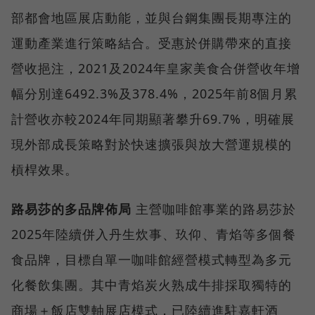
部都會地區展店動能，並與台鋼集團長期專注的
運動產業進行策略結合。受惠於併購帶來的直接
營收挹注，2021及2024年皇家美食合併營收年增
幅分別達6492.3%及378.4%，2025年前8個月累
計營收亦較2024年同期顯著攀升69.7%，明確展
現外部成長策略對於快速擴張與放大營運規模的
槓桿效果。
路易莎的多品牌佈局
主營咖啡館事業的路易莎於
2025年陸續併入丹生炊事、玖仰、青焰等多個餐
食品牌，目標自單一咖啡館經營模式轉型為多元
化餐飲集團。其中青焰炭火熟成牛排採取獨特的
商場＋飯店雙軸展店模式，已陸續進駐嘉軒酒