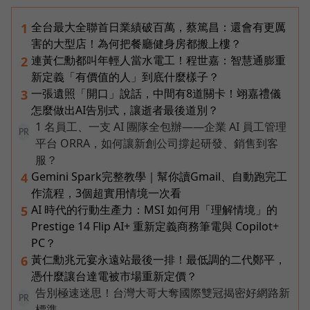
全台最大全聯首日業績破百萬，蔡篤昌：還會有更厲
1
害的大型店！為何把餐廳健身房都搬上樓？
連黃仁勳都叫年輕人當水電工！程世嘉：智慧通膨重
2
新定義「有價值的人」到底什麼樣子？
一張遺照「開口」說話，中間有8道關卡！翊嘉禮儀
3
怎麼做出AI告別式，讓逝者最後道別？
1 名員工、一支 AI 團隊全包辦——企業 AI 員工管理
PR
平台 ORRA，如何讓新創公司撐起研發、銷售到客
服？
Gemini Spark完整教學｜幫你讀Gmail、自動跑完工
4
作流程，3個超實用情境一次看
AI 時代的行動生產力：MSI 如何用「理解情境」的
5
Prestige 14 Flip AI+ 重新定義商務筆電與 Copilot+
PC？
黃仁勳兆元宴永遠站最後一排！最低調的二代鄭平，
6
憑什麼讓台達電被市場重新定價？
告別極速迷思！台灣大哥大奪國際雙冠揭密好網路新
PR
標準