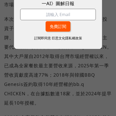
一AI》圖解日報
市場影響力。
本次調查業者中，全家餐飲為全家便利商店轉投
資子公司，事業布局涵蓋代理海外連鎖餐飲品
牌、自創品牌以及投資台灣具潛力餐飲品牌。主
訂閱即同意
巨思文化隱私權政策
要代理品牌為日本大戶屋及韓國bb.q CHICKEN。
其中大戶屋自2012年取得台灣市場經營權以來，
已成為全家餐飲最主要營收來源，2025年第一季
營收貢獻度高達77%；2018年與韓國BBQ
Genesis簽約取得10年經營權的bb.q
CHICKEN，在台據點數達18家，並於2024年提早
延長10年授權。