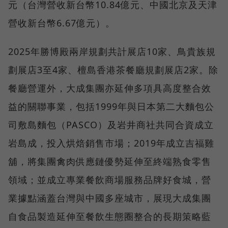
元（台灣營收新台幣10.84億元、中國北京及天津
營收新台幣6.67億元）。
2025年勝博殿兩岸規劃共計展店10家、鳥貴族規
劃展店3至4家、檀島香港茶餐廳規劃展店2家。除
餐廳營運外，大成集團亦延伸多項具高度整合效
益的關聯事業，包括1999年與日本第二大麵包公
司敷島麵包（PASCO）及岩井商社共同合資成立
岩島成，投入烘焙銷售市場；2019年成立吉福雞
舖，將集團禽肉供應鏈優勢延伸至終端熟食零售
領域；並成立專業餐飲商場服務品牌好食城，營
業據點涵蓋台灣與中國多座城市，展現大成集團
自食品製造延伸至餐飲生態圈整合的長期策略藍