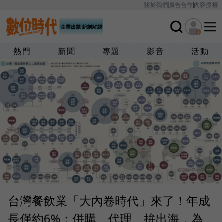
關於我們
廣告合作
內容授權
熱門
新聞
專題
影音
活動
台灣餐飲業「大內卷時代」來了！年成
長僅約6%：併購、代理、拚出海，為