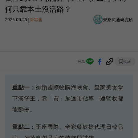
何只靠本土沒活路？
2025.09.25
|
新零售
未來流通研究所
分享
收藏
重點一
：御嵿國際收購海峽會、皇家美食拿
下漢堡王，靠「買」加速市佔率，連營收都
能翻倍。
重點二
：王座國際、全家餐飲搶代理日韓品
牌，省掉自創品牌的燒錢與試錯。