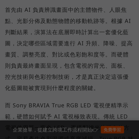
首先由 AI 負責辨識畫面中的主體物件、人眼焦
點、光影分佈及動態物體的移動軌跡等。根據 AI
判斷結果，演算法在底層即時計算出一套優化藍
圖，決定哪些區域需要進行 AI 升頻、降噪、提高
畫質、調整亮度、對比或色彩飽和度等。而硬體
則負責最終畫面呈現，包含電視的背光、面板、
控光技術與色彩控制技術，才是真正決定這張優
化藍圖能被實現到什麼程度的關鍵。
而 Sony BRAVIA True RGB LED 電視便精準示
範，硬體如何賦予 AI 電視極致表現。傳統 LED
電視使用單一藍色 LED，再搭配濾光片混色的方
企業搶單，從建立跨境工作流程開始👉
免費學習
式，容易產生色彩混濁或亮度減損，True RGB 技