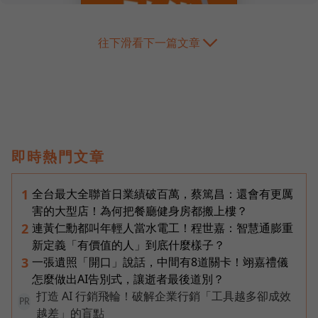
往下滑看下一篇文章
即時熱門文章
全台最大全聯首日業績破百萬，蔡篤昌：還會有更厲
1
害的大型店！為何把餐廳健身房都搬上樓？
連黃仁勳都叫年輕人當水電工！程世嘉：智慧通膨重
2
新定義「有價值的人」到底什麼樣子？
一張遺照「開口」說話，中間有8道關卡！翊嘉禮儀
3
怎麼做出AI告別式，讓逝者最後道別？
打造 AI 行銷飛輪！破解企業行銷「工具越多卻成效
PR
越差」的盲點