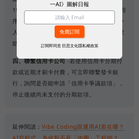
一AI》圖解日報
1950，或向所在地消保官申訴，啟動調解程
序。申訴時請準備好上述文件，由消保官介
入協調處理，這是最直接也最有效的官方求
助管道。
訂閱即同意
巨思文化隱私權政策
四、聯繫信用卡公司
-若使用信用卡分期付
款或近期才刷卡付費，可立即聯繫發卡銀
行，詢問是否能申請「信用卡爭議款項」，
停止後續尚未支付的分期款項。
延伸閱讀：
Vibe Coding跟通用AI差在哪？
AI寫程式，為何殺不死「內圈」工程師？