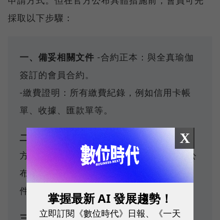
申請方式。但在官方公布具體措施前，會員可先
採取以下步驟：
一、備妥相關文件
-合約正本：與全真瑜伽
簽訂的會員合約。
-繳費證明：所有繳費紀錄，例如信用卡帳
單、收據、匯款單等。
X
二、注意官方公告
-密切關注全真瑜伽的官
方網站、社群媒體或現場公告。後續應會公
布更詳細的退費申請辦法、窗口及所需文
件。
掌握最新 AI 發展趨勢！
立即訂閱《數位時代》日報、《一天
三、向主管機關申訴
-台北市民可撥打