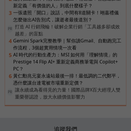
新定義「有價值的人」到底什麼樣子？
一張遺照「開口」說話，中間有8道關卡！翊嘉禮儀
3
怎麼做出AI告別式，讓逝者最後道別？
打造 AI 行銷飛輪！破解企業行銷「工具越多卻成效
PR
越差」的盲點
Gemini Spark完整教學｜幫你讀Gmail、自動跑完工
4
作流程，3個超實用情境一次看
AI 時代的行動生產力：MSI 如何用「理解情境」的
5
Prestige 14 Flip AI+ 重新定義商務筆電與 Copilot+
PC？
黃仁勳兆元宴永遠站最後一排！最低調的二代鄭平，
6
憑什麼讓台達電被市場重新定價？
讓永續成為看得見的力量！國際品牌X百大經理人雙
PR
重榮譽認證，放大永續價值影響力
追蹤我們