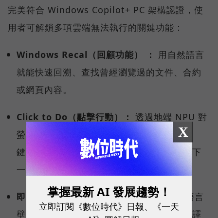
完美符合 Windows Copilot+ PC 架構認證，使
用者可解鎖多項雲端無法執行的關鍵功能：
Windows Recal（回顧功能） ：
用自然語言
就能快速回溯、查找曾經瀏覽過的文件、合約
或網頁內容。
Click to Do（點擊行動）：
透過地端 NPU 對
X
螢幕內容的即時理解，使用者只要按下快捷
鍵，就能讓系統智慧偵測、分析，預測你的下
一步行動，快速啟動後續工作流程。
掌握最新 AI 發展趨勢！
即時字幕翻譯（Live Captions）：
打破語言
立即訂閱《數位時代》日報、《一天
壁壘，跨國視訊會議時，即時將多國語言翻譯