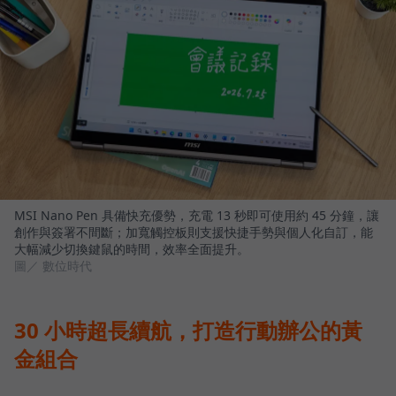
MSI Nano Pen 具備快充優勢，充電 13 秒即可使用約 45 分鐘，讓
創作與簽署不間斷；加寬觸控板則支援快捷手勢與個人化自訂，能
大幅減少切換鍵鼠的時間，效率全面提升。
圖／ 數位時代
30 小時超長續航，打造行動辦公的黃
金組合