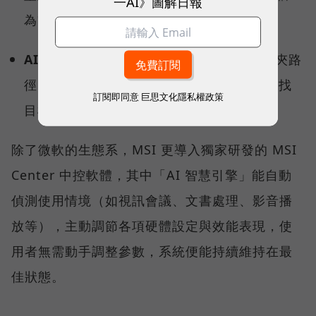
一AI》圖解日報
為繁體中文。
AI 智慧搜尋：
不需要精確記住檔名或資料夾路
徑，用自然語言就能從茫茫資料海中精準查找
訂閱即同意
巨思文化隱私權政策
目標檔案。
除了微軟的生態系，MSI 更導入獨家研發的 MSI
Center 中控軟體，其中「AI 智慧引擎」能自動
偵測使用情境（如視訊會議、文書處理、影音播
放等），主動調節各項硬體設定與效能表現，使
用者無需動手調整參數，系統便能持續維持在最
佳狀態。