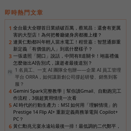
即時熱門文章
全台最大全聯首日業績破百萬，蔡篤昌：還會有更厲
1
害的大型店！為何把餐廳健身房都搬上樓？
連黃仁勳都叫年輕人當水電工！程世嘉：智慧通膨重
2
新定義「有價值的人」到底什麼樣子？
一張遺照「開口」說話，中間有8道關卡！翊嘉禮儀
3
怎麼做出AI告別式，讓逝者最後道別？
1 名員工、一支 AI 團隊全包辦——企業 AI 員工管理
PR
平台 ORRA，如何讓新創公司撐起研發、銷售到客
服？
Gemini Spark完整教學｜幫你讀Gmail、自動跑完工
4
作流程，3個超實用情境一次看
AI 時代的行動生產力：MSI 如何用「理解情境」的
5
Prestige 14 Flip AI+ 重新定義商務筆電與 Copilot+
PC？
黃仁勳兆元宴永遠站最後一排！最低調的二代鄭平，
6