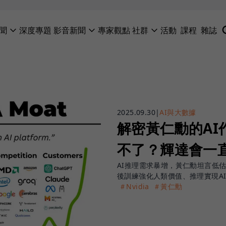
聞
深度專題
影音新聞
專家觀點
社群
活動
課程
雜誌
2025.09.30
|
AI與大數據
解密黃仁勳的A
不了？輝達會一
AI推理需求暴增，黃仁勳坦言低
後訓練強化人類價值、推理實現A
＃Nvidia
＃黃仁勳