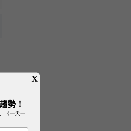
X
展趨勢！
、《一天一