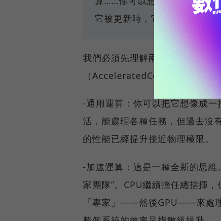
算……你可以想想，世界上有
它被更新時，它將是加速計算
我們必須先理解兩個核心概念：通用計算
（AcceleratedComputing）。
-通用運算：你可以把它想像成一
活，能處理各種任務，但過去沒
的性能已經提升接近物理極限。
-加速運算：這是一種全新的思維
家團隊”。CPU繼續擔任總指揮
「專家」——然後GPU——來處
整個系統的效率呈指數級提升。