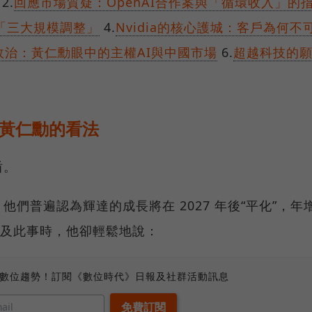
2.
回應市場質疑：OpenAI合作案與「循環收入」的
「三大規模調整」
4.
Nvidia的核心護城：客戶為何不
政治：黃仁勳眼中的主權AI與中國市場
6.
超越科技的
 黃仁勳的看法
盾。
們普遍認為輝達的成長將在 2027 年後“平化”，年
問及此事時，他卻輕鬆地說：
、數位趨勢！訂閱《數位時代》日報及社群活動訊息