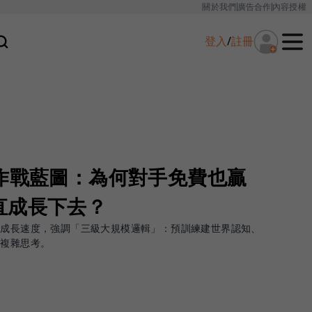
關於我們
廣告合作
內容授權
登入
/
註冊
I作戰藍圖：為何對手免費也贏
直成長下去？
估成長速度，強調「三級大規模邏輯」：預訓練建世界認知、
I複雜思考。