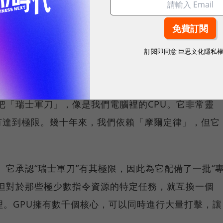
多少萬億美元的計算基礎設施需要被更新換代。而當
。」
訂閱即同意
巨思文化隱私
（General-PurposeComputing）與加速計
把「瑞士軍刀」，像是我們電腦裡的CPU。它非常靈
有達到極限。幾十年來，我們依賴「摩爾定律」，但它
。它承認“瑞士軍刀”有其極限，因此為它配備了一批“
，但對於那些極少數指令資源的特定任務，就互換一個
理。GPU擁有數千個核心，可以同時進行大量打擊，讓