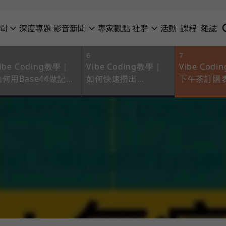
聞
深度專題
影音新聞
專家觀點
社群
活動
課程
雜誌
6
7
ibe Coding教學｜
Vibe Coding教學｜
Vibe Cod
如何用Base44做記帳
如何快速撈出
下午茶訂購
平台？4個步驟教你用
Excel「條件A+B+C」
做？教你用Go
AI寫程式
名單？比手動篩選器
Apps Scr
更省時高效！
完成