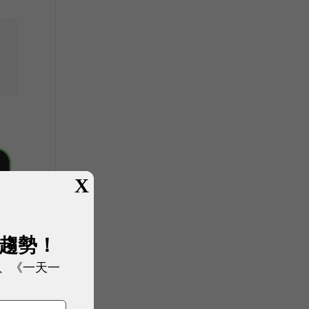
X
展趨勢！
、《一天一