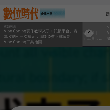
新
專題列表
3
4
5
Vibe Coding實作教學來了！記帳平台、表
最新
Vibe Coding要怎麼
Vibe Coding教學｜
V
單收納⋯一次搞定，還能免費下載最新
g工具地
開始？Vibe Coding
打開「POE」工具，
Vibe Coding工具地圖
GAS、
講師：先確認「3件
簡單1指令做出多國翻
選？一圖
事」，從最熟悉、最
譯App！
痛的點起步