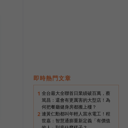
即時熱門文章
全台最大全聯首日業績破百萬，蔡
1
篤昌：還會有更厲害的大型店！為
何把餐廳健身房都搬上樓？
連黃仁勳都叫年輕人當水電工！程
2
世嘉：智慧通膨重新定義「有價值
的人」到底什麼樣子？