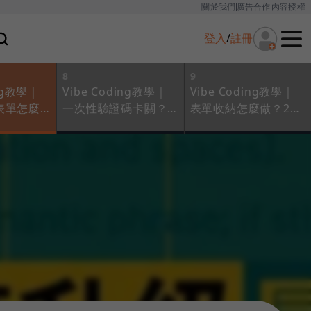
關於我們
廣告合作
內容授權
登入
/
註冊
8
9
ing教學｜
Vibe Coding教學｜
Vibe Coding教學｜
表單怎麼
一次性驗證碼卡關？5
表單收納怎麼做？2步
ogle
步驟教你如何收到驗
驟搞定麻煩報表！與
ipt一秒快速
證碼，不用麻煩主揪
ChatGPT協作完整對
了！
話一次看