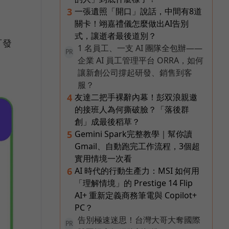
一張遺照「開口」說話，中間有8道
3
關卡！翊嘉禮儀怎麼做出AI告別
式，讓逝者最後道別？
可發
1 名員工、一支 AI 團隊全包辦——
PR
企業 AI 員工管理平台 ORRA，如何
讓新創公司撐起研發、銷售到客
服？
友達二把手裸辭內幕！彭双浪親邀
4
的接班人為何撕破臉？「落後群
創」成最後稻草？
Gemini Spark完整教學｜幫你讀
5
Gmail、自動跑完工作流程，3個超
實用情境一次看
AI 時代的行動生產力：MSI 如何用
6
「理解情境」的 Prestige 14 Flip
AI+ 重新定義商務筆電與 Copilot+
PC？
告別極速迷思！台灣大哥大奪國際
PR