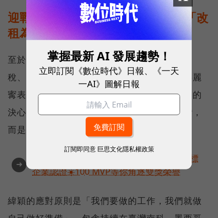
迎戰美國變數、在地布局，22億元「改
租為買」
掌握最新 AI 發展趨勢！
至於近期產業深受美國政策牽動，包括對等關
立即訂閱《數位時代》日報、《一天
稅、美方提出台美晶片製造五五分等議題，洪麗
一AI》圖解日報
寗表示，能看出川普政府要把產業搬回去美國的
決心，這些政策影響不只是對緯穎或者對台灣，
而是對全世界都有影響。
訂閱即同意
巨思文化隱私權政策
AI提升效率，永續決定未來！全球永續指標
➜
企業認證☀️100 MVP等你角逐雙獎榮譽
緯穎的應對原則是「我們要做的工作，我們就做