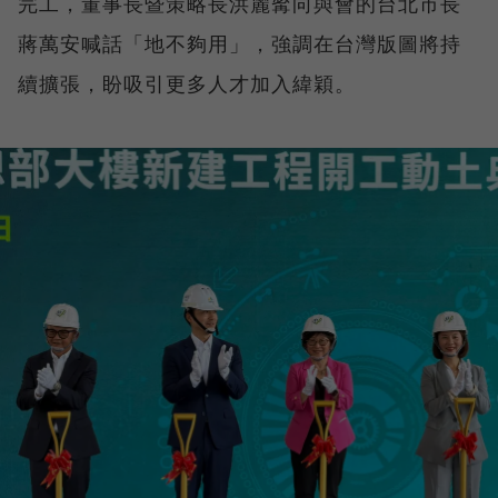
完工，董事長暨策略長洪麗寗向與會的台北市長
蔣萬安喊話「地不夠用」，強調在台灣版圖將持
續擴張，盼吸引更多人才加入緯穎。