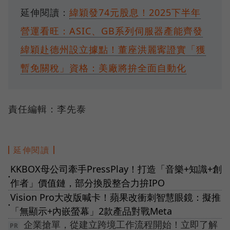
延伸閱讀：
緯穎發74元股息！2025下半年
營運看旺：ASIC、GB系列伺服器產能齊發
緯穎赴德州設立據點！董座洪麗寗證實「獲
暫免關稅」資格：美廠將拚全面自動化
責任編輯：李先泰
延伸閱讀
KKBOX母公司牽手PressPlay！打造「音樂+知識+創
●
作者」價值鏈，部分換股整合力拚IPO
Vision Pro大改版喊卡！蘋果改衝刺智慧眼鏡：擬推
●
「無顯示+內嵌螢幕」2款產品對戰Meta
企業搶單，從建立跨境工作流程開始！立即了解