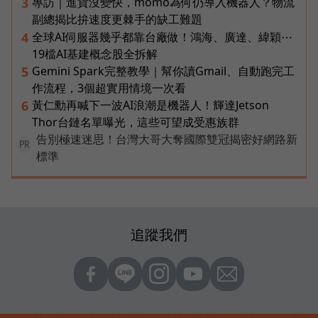
專訪｜進貨沒變快，momo為何仍導入機器人？物流
3
副總揭比拚速度更棘手的缺工難題
全球AI伺服器幾乎都靠台廠做！鴻海、廣達、緯穎⋯
4
19檔AI基建概念股全拆解
Gemini Spark完整教學｜幫你讀Gmail、自動跑完工
5
作流程，3個超實用情境一次看
黃仁勳再喊下一波AI浪潮是機器人！輝達Jetson
6
Thor台鏈名單曝光，這些可望成受惠族群
告別極速迷思！台灣大哥大奪國際雙冠揭密好網路新
PR
標準
追蹤我們