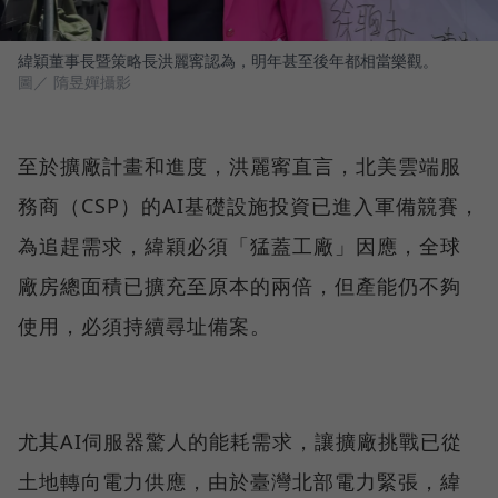
緯穎董事長暨策略長洪麗寗認為，明年甚至後年都相當樂觀。
圖／ 隋昱嬋攝影
至於擴廠計畫和進度，洪麗寗直言，北美雲端服
務商（CSP）的AI基礎設施投資已進入軍備競賽，
為追趕需求，緯穎必須「猛蓋工廠」因應，全球
廠房總面積已擴充至原本的兩倍，但產能仍不夠
使用，必須持續尋址備案。
尤其AI伺服器驚人的能耗需求，讓擴廠挑戰已從
土地轉向電力供應，由於臺灣北部電力緊張，緯