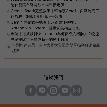
憑什麼讓台達電被市場重新定價？
Gemini Spark完整教學｜幫你讀Gmail、自動跑完工
4
作流程，3個超實用情境一次看
Gemini完整教學地圖！37篇實測整理，
5
Notebooks、Spark、提示詞架構全打包
專訪｜進貨沒變快，momo為何仍導入機器人？物流
6
副總揭比拚速度更棘手的缺工難題
告別極速迷思！台灣大哥大奪國際雙冠揭密好網路新
PR
標準
追蹤我們