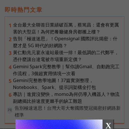
即時熱門文章
全台最大全聯首日業績破百萬，蔡篤昌：還會有更厲
1
害的大型店！為何把餐廳健身房都搬上樓？
告別「極速迷思」！Opensignal 國際評比揭密：什
2
麼才是 5G 時代的好網路？
黃仁勳兆元宴永遠站最後一排！最低調的二代鄭平，
3
憑什麼讓台達電被市場重新定價？
Gemini Spark完整教學｜幫你讀Gmail、自動跑完工
4
作流程，3個超實用情境一次看
Gemini完整教學地圖！37篇實測整理，
5
Notebooks、Spark、提示詞架構全打包
專訪｜進貨沒變快，momo為何仍導入機器人？物流
6
副總揭比拚速度更棘手的缺工難題
告別極速迷思！台灣大哥大奪國際雙冠揭密好網路新
PR
標準
X