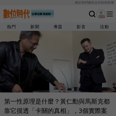
關於我們
廣告合作
內容授權
熱門
新聞
專題
影音
活動
第一性原理是什麼？黃仁勳與馬斯克都
靠它摸透「卡關的真相」，3個實際案