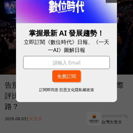
掌握最新 AI 發展趨勢！
立即訂閱《數位時代》日報、《一天
一AI》圖解日報
告別「極速迷思」！Opensignal 國際
訂閱即同意
巨思文化隱私權政策
評比揭密：什麼才是 5G 時代的好網
路？
sponsored by
2026.08.03
|
3C生活
台灣大哥大