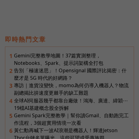
即時熱門文章
Gemini完整教學地圖！37篇實測整理，
1
Notebooks、Spark、提示詞架構全打包
告別「極速迷思」！Opensignal 國際評比揭密：什
2
麼才是 5G 時代的好網路？
專訪｜進貨沒變快，momo為何仍導入機器人？物流
3
副總揭比拚速度更棘手的缺工難題
全球AI伺服器幾乎都靠台廠做！鴻海、廣達、緯穎⋯
4
19檔AI基建概念股全拆解
Gemini Spark完整教學｜幫你讀Gmail、自動跑完工
5
作流程，3個超實用情境一次看
黃仁勳再喊下一波AI浪潮是機器人！輝達Jetson
6
Thor台鏈名單曝光，這些可望成受惠族群