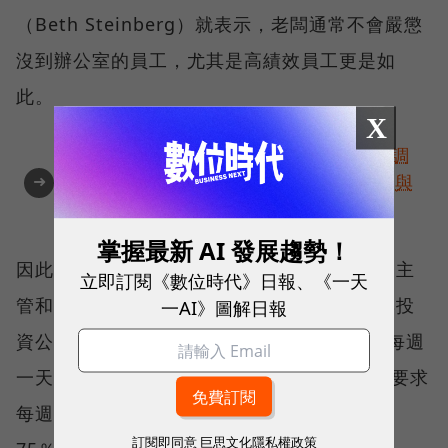
（Beth Steinberg）就表示，老闆通常不會嚴懲
沒到辦公室的員工，尤其是高績效員工更是如
此。
X
【免費下載】全球 4,050 位銷售專業人士調
➜
查報告！AI 如何改變商機開發、客戶經營與
企業成長？
掌握最新 AI 發展趨勢！
因此，對返回辦公室政策陽奉陰違，似乎成為主
立即訂閱《數位時代》日報、《一天
管和員工心照不宣的共識。商業房地產服務與投
一AI》圖解日報
資公司世邦魏理仕（CBRE）調查發現，要求每週
一天進辦公室的公司，遵守率幾乎100％，但要求
每週三天或更多天進辦公室者，遵守率則降到
訂閱即同意
巨思文化隱私權政策