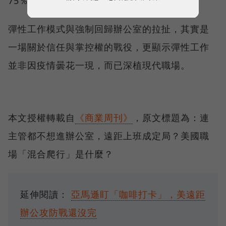
75％以下。
彈性工作模式與強制回歸辦公室的拉扯，其實是
一場關於信任與掌控權的戰役，更顯示彈性工作
並非因疫情曇花一現，而已深植現代職場。
本文授權轉載自
《商業周刊》
，原文標題為：連
主管都不想進辦公室，遠距上班成定局？美國職
場「混合爬行」是什麼？
延伸閱讀：
亞馬遜盯「咖啡打卡」，美遠距
辦公攻防戰還沒完