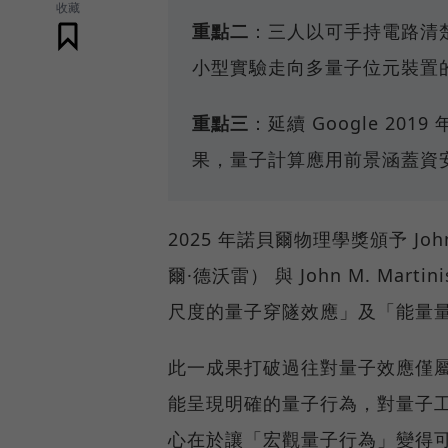
收藏
重點二
：三人以可手持電路清
小型實驗走向多量子位元裝置
重點三
：延續 Google 201
果，量子計算應用前景涵蓋資
2025 年諾貝爾物理學獎頒予 John 
爾·德沃雷） 與 John M. M
尺度的量子穿隧效應」及「能量
此一成果打破過往對量子效應僅
能呈現明確的量子行為，對量子
心在於讓「宏觀量子行為」變得