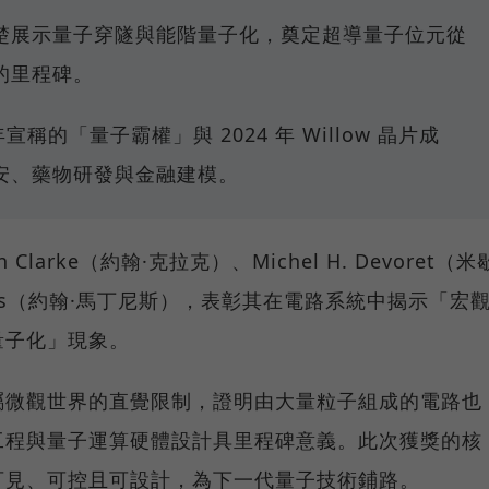
楚展示量子穿隧與能階量子化，奠定超導量子位元從
的里程碑。
9 年宣稱的「量子霸權」與 2024 年 Willow 晶片成
安、藥物研發與金融建模。
Clarke（約翰·克拉克）、Michel H. Devoret（米
artinis（約翰·馬丁尼斯），表彰其在電路系統中揭示「宏
量子化」現象。
屬微觀世界的直覺限制，證明由大量粒子組成的電路也
工程與量子運算硬體設計具里程碑意義。此次獲獎的核
可見、可控且可設計，為下一代量子技術鋪路。