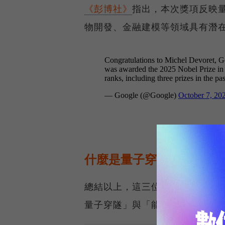
《彭博社》
指出，本次獎項反映
物開發、金融建模等領域具有潛
什麼是量子穿隧？
總結以上，這三位得主的得獎理
量子穿隧」與「能量量子化」。