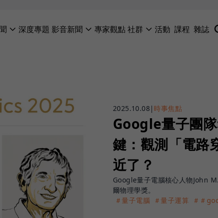
聞
深度專題
影音新聞
專家觀點
社群
活動
課程
雜誌
2025.10.08
|
時事焦點
Google量子
鍵：觀測「電路
近了？
Google量子電腦核心人物John M. Ma
爾物理學獎。
＃量子電腦
＃量子運算
＃＃goo