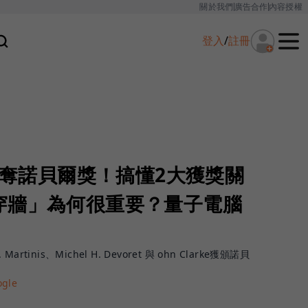
關於我們
廣告合作
內容授權
登入
/
註冊
團隊奪諾貝爾獎！搞懂2大獲獎關
穿牆」為何很重要？量子電腦
rtinis、Michel H. Devoret 與 ohn Clarke獲頒諾貝
gle