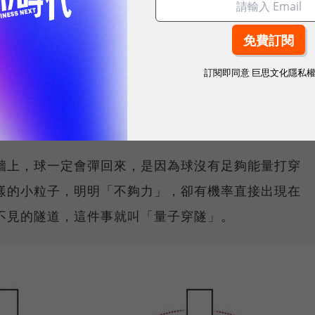
會彈回來，不會「穿牆」。他們製作由兩個超導體與中
接面」電路，讓成群結隊的電子配對（稱為 Cooper
訂閱即同意
巨思文化隱私
行動。原本電路處在「沒有電壓」的穩定狀態，理應不
會突然「跳」到有電壓的狀態——等於整個系統像粒子
，這就是巨觀版的量子穿隧。
牆上，球一定會彈回來，是因為球沒有足夠能量打穿
樣的小粒子，明明「不夠力」，卻有機率直接出現在
不見的隧道，這件事就叫「量子穿隧」。