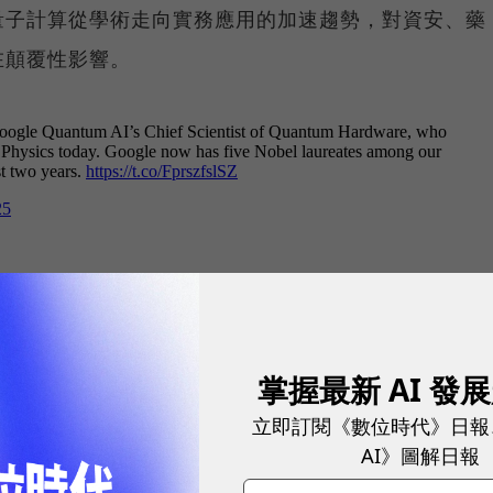
量子計算從學術走向實務應用的加速趨勢，對資安、藥
在顛覆性影響。
掌握最新 AI 發
由可濃縮為兩點：在超導電路中發現並精確測量「巨觀
立即訂閱《數位時代》日報
AI》圖解日報