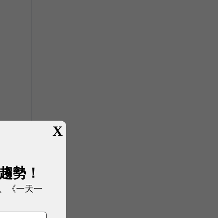
X
展趨勢！
、《一天一