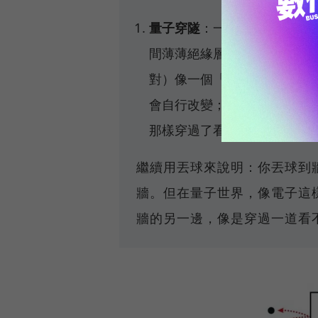
量子穿隧
：一般球丟到牆上只
間薄薄絕緣層構成的「約瑟夫森
對）像一個「巨大粒子」共同
會自行改變；但實驗觀察到它
那樣穿過了看不見的能量障礙
繼續用丟球來說明：你丟球到
牆。但在量子世界，像電子這
牆的另一邊，像是穿過一道看