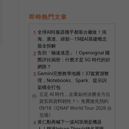
即時熱門文章
全球AI伺服器幾乎都靠台廠做！鴻
1
海、廣達、緯穎⋯19檔AI基建概念
股全拆解
告別「極速迷思」！Opensignal 國
2
際評比揭密：什麼才是 5G 時代的好
網路？
Gemini完整教學地圖！37篇實測整
3
理，Notebooks、Spark、提示詞
架構全打包
立足 AI 時代，企業如何決勝全方位
PR
資安與資料韌性？✨ 免費搶先預約
09/18《QNAP World Tour 2026 台
北場》
黃仁勳再喊下一波AI浪潮是機器
4
人！輝達Jetson Thor台鏈名單曝