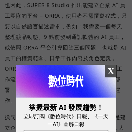
也因此，SUPER 8 Studio 推出能建立企業 AI 員
工團隊的平台 – ORRA，使用者不需撰寫程式，只
要以自然語言描述需求，例如：我需要一個每天
整理競品動態、9 點前發到通訊軟體的 AI 員工，
或依照 ORRA 平台引導回答三個問題，也就是 AI
員工的權責範圍、日常工作內容及角色定義，
ORRA 就會生成一個已經設定好角色、權限與工
X
作流程的 AI 員工，並於半小時內完成調校與部
署，且每位 AI 員工都能在相同的治理框架下運
作。
掌握最新 AI 發展趨勢！
立即訂閱《數位時代》日報、《一天
換句話說，ORRA 不是 Agent 開發工具，而是建
一AI》圖解日報
立企業 AI 團隊的平台。企業需要什麼樣的 AI 人