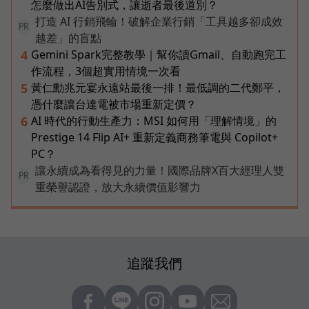
怎麼做出AI告別式，讓逝者最後道別？
打造 AI 行銷飛輪！破解企業行銷「工具越多卻成效
PR
越差」的盲點
Gemini Spark完整教學｜幫你讀Gmail、自動跑完工
4
作流程，3個超實用情境一次看
黃仁勳兆元宴永遠站最後一排！最低調的二代鄭平，
5
憑什麼讓台達電被市場重新定價？
AI 時代的行動生產力：MSI 如何用「理解情境」的
6
Prestige 14 Flip AI+ 重新定義商務筆電與 Copilot+
PC？
讓永續成為看得見的力量！國際品牌X百大經理人雙
PR
重榮譽認證，放大永續價值影響力
追蹤我們