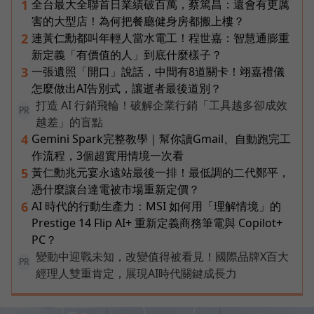
全台最大全聯首日業績破百萬，蔡篤昌：還會有更厲
1
害的大型店！為何把餐廳健身房都搬上樓？
連黃仁勳都叫年輕人當水電工！程世嘉：智慧通膨重
2
新定義「有價值的人」到底什麼樣子？
一張遺照「開口」說話，中間有8道關卡！翊嘉禮儀
3
怎麼做出AI告別式，讓逝者最後道別？
打造 AI 行銷飛輪！破解企業行銷「工具越多卻成效
PR
越差」的盲點
Gemini Spark完整教學｜幫你讀Gmail、自動跑完工
4
作流程，3個超實用情境一次看
黃仁勳兆元宴永遠站最後一排！最低調的二代鄭平，
5
憑什麼讓台達電被市場重新定價？
AI 時代的行動生產力：MSI 如何用「理解情境」的
6
Prestige 14 Flip AI+ 重新定義商務筆電與 Copilot+
PC？
變動中迎戰未知，改變值得被看見！國際品牌X百大
PR
經理人雙重肯定，展現AI時代關鍵成長力