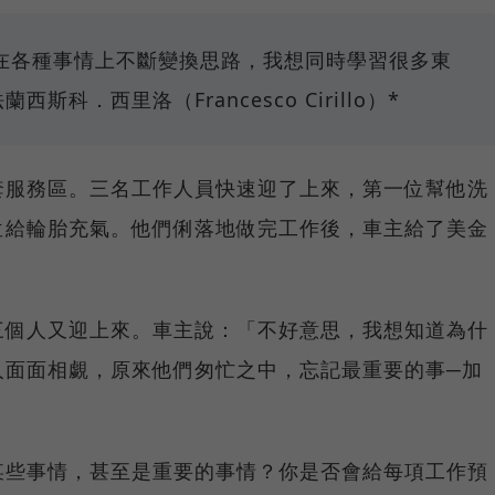
在各種事情上不斷變換思路，我想同時學習很多東
科．西里洛（Francesco Cirillo）*
套服務區。三名工作人員快速迎了上來，第一位幫他洗
位給輪胎充氣。他們俐落地做完工作後，車主給了美金
三個人又迎上來。車主說：「不好意思，我想知道為什
人面面相覷，原來他們匆忙之中，忘記最重要的事─加
某些事情，甚至是重要的事情？你是否會給每項工作預