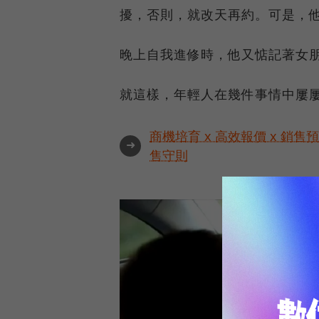
擾，否則，就改天再約。可是，
晚上自我進修時，他又惦記著女
就這樣，年輕人在幾件事情中屢
商機培育 x 高效報價 x 銷售
➜
售守則