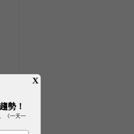
X
展趨勢！
、《一天一