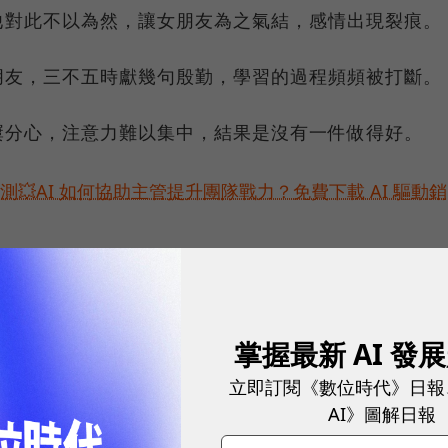
他對此不以為然，讓女朋友為之氣結，感情出現裂痕。
朋友，三不五時獻幾句殷勤，學習的過程頻頻被打斷。
屢分心，注意力難以集中，結果是沒有一件做得好。
預測💥AI 如何協助主管提升團隊戰力？免費下載 AI 驅動銷
掌握最新 AI 發
立即訂閱《數位時代》日報
AI》圖解日報