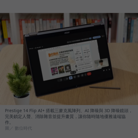
Prestige 14 Flip AI+ 搭載三麥克風陣列、AI 降噪與 3D 降噪鏡頭，
完美鎖定人聲、消除雜音並提升畫質，讓你隨時隨地優雅遠端協
作。
圖／ 數位時代