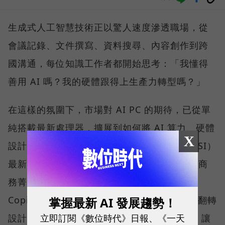
生成式人工智慧技術正以驚人速度滲透職場，從
會議記錄、文件撰寫、資料搜尋、內容創作到跨
國溝通，每位知識工作者都開始思考：「我懂得
善用 AI 嗎？我的硬體跟得上生產力轉型嗎？」
在這樣的氛圍下，市場對 AI PC 的期待，已從單
純搭載最新處理器，擴展到如何將 AI 算力、硬體
X
設計與真實使用情境無縫整合。微星科技（MSI）
最新推出的 Prestige 14 Flip AI+，正是專為商
務菁英與專業人士打造的解方。它結合了微軟
Copilot+ PC 架構、本地端 AI 運算、2-in-1 翻轉
掌握最新 AI 發展趨勢！
立即訂閱《數位時代》日報、《一天
設計、高畫質 OLED 顯示器與全天候續航力，讓