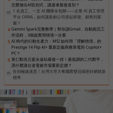
怎麼做出AI告別式，讓逝者最後道別？
1 名員工、一支 AI 團隊全包辦——企業 AI 員工管理
PR
平台 ORRA，如何讓新創公司撐起研發、銷售到客
服？
Gemini Spark完整教學｜幫你讀Gmail、自動跑完工
4
作流程，3個超實用情境一次看
AI 時代的行動生產力：MSI 如何用「理解情境」的
5
Prestige 14 Flip AI+ 重新定義商務筆電與 Copilot+
PC？
黃仁勳兆元宴永遠站最後一排！最低調的二代鄭平，
6
憑什麼讓台達電被市場重新定價？
告別極速迷思！台灣大哥大奪國際雙冠揭密好網路新
PR
標準