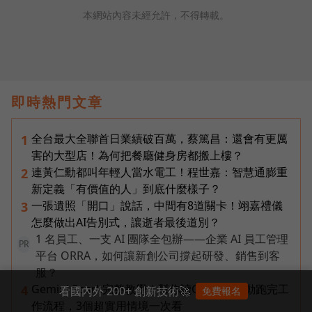
本網站內容未經允許，不得轉載。
即時熱門文章
全台最大全聯首日業績破百萬，蔡篤昌：還會有更厲
1
害的大型店！為何把餐廳健身房都搬上樓？
連黃仁勳都叫年輕人當水電工！程世嘉：智慧通膨重
2
新定義「有價值的人」到底什麼樣子？
一張遺照「開口」說話，中間有8道關卡！翊嘉禮儀
3
怎麼做出AI告別式，讓逝者最後道別？
1 名員工、一支 AI 團隊全包辦——企業 AI 員工管理
PR
平台 ORRA，如何讓新創公司撐起研發、銷售到客
服？
Gemini Spark完整教學｜幫你讀Gmail、自動跑完工
4
看國內外 200+ 創新技術🚀
免費報名
作流程，3個超實用情境一次看