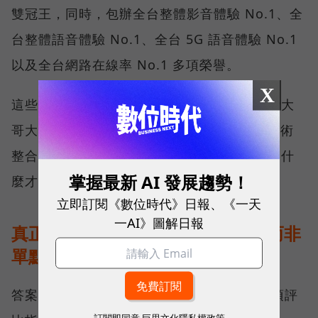
雙冠王，同時，包辦全台整體影音體驗 No.1、全
台整體語音體驗 No.1、全台 5G 語音體驗 No.1
以及全台網路在線率 No.1 多項榮譽。
X
這些獎項反映的不只是網路順暢，更代表台灣大
哥大長期投入頻譜布局、基地台建設與 5G 技術
整合所累積的成果，也讓外界重新思考：究竟什
掌握最新 AI 發展趨勢！
麼才是真正的好網路？
立即訂閱《數位時代》日報、《一天
一AI》圖解日報
真正的好網路，比的是長期穩定、而非
單點測速
答案，就藏在 Opensignal 最具代表性的兩項評
訂閱即同意
巨思文化隱私權政策