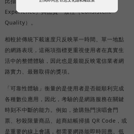
比指標──可靠性體驗（Reliability
Experience）與品質一致性（Consistent
Quality）。
相較於傳統下載速度只反映單一時間、單一地點
的網路表現，這兩項指標更重視使用者在真實生
活中的整體體驗，因此也是最能反映電信業者網
路實力、最難取得的獎項。
「可靠性體驗」衡量的是使用者是否能順利完成
各種數位應用，因此，考驗的是網路服務在關鍵
時刻不中斷的能力。例如，搶購熱門演唱會門
票、秒殺限量商品、超商結帳掃描 QR Code，或
是重要的線上會議，都需要網路能即時回應、低