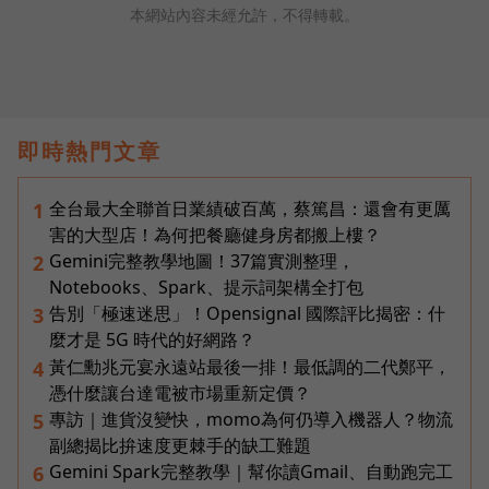
本網站內容未經允許，不得轉載。
即時熱門文章
全台最大全聯首日業績破百萬，蔡篤昌：還會有更厲
1
害的大型店！為何把餐廳健身房都搬上樓？
Gemini完整教學地圖！37篇實測整理，
2
Notebooks、Spark、提示詞架構全打包
告別「極速迷思」！Opensignal 國際評比揭密：什
3
麼才是 5G 時代的好網路？
黃仁勳兆元宴永遠站最後一排！最低調的二代鄭平，
4
憑什麼讓台達電被市場重新定價？
專訪｜進貨沒變快，momo為何仍導入機器人？物流
5
副總揭比拚速度更棘手的缺工難題
Gemini Spark完整教學｜幫你讀Gmail、自動跑完工
6