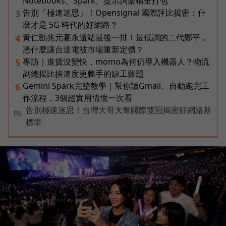
Notebooks、Spark、提示詞架構全打包
告別「極速迷思」！Opensignal 國際評比揭密：什
3
麼才是 5G 時代的好網路？
黃仁勳兆元宴永遠站最後一排！最低調的二代鄭平，
4
憑什麼讓台達電被市場重新定價？
專訪｜進貨沒變快，momo為何仍導入機器人？物流
5
副總揭比拚速度更棘手的缺工難題
Gemini Spark完整教學｜幫你讀Gmail、自動跑完工
6
作流程，3個超實用情境一次看
告別極速迷思！台灣大哥大奪國際雙冠揭密好網路新
PR
標準