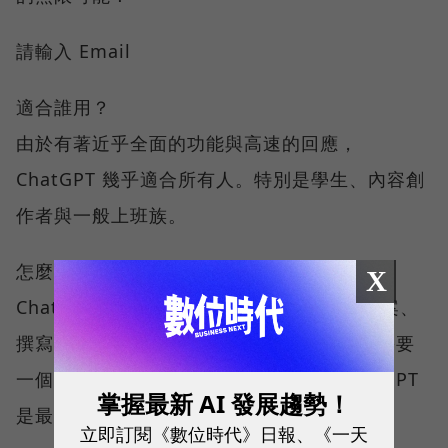
請輸入 Email
適合誰用？
由於有著近乎全面的功能與高速的回應，
ChatGPT 幾乎適合所有人。特別是學生、內容創
作者與一般上班族。
怎麼用最好？
X
ChatGPT更適合需要快速腦力激盪、草擬文案、
撰寫信件或製作會議摘要等日常工作，若你需要
一個能處理各式基本任務的數位助理，ChatGPT
掌握最新 AI 發展趨勢！
是最直覺的選擇。
立即訂閱《數位時代》日報、《一天