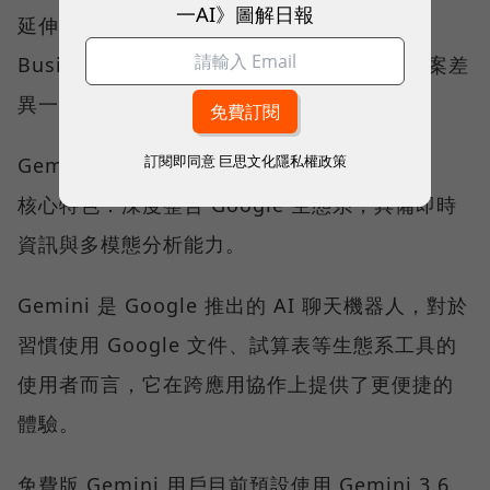
一AI》圖解日報
延伸閱讀：公司要導入 ChatGPT 該買哪種？
Business、Enterprise 和個人方案，6 種方案差
異一次看
訂閱即同意
巨思文化隱私權政策
Gemini：Google生態整合者
核心特色：深度整合 Google 生態系，具備即時
資訊與多模態分析能力。
Gemini 是 Google 推出的 AI 聊天機器人，對於
習慣使用 Google 文件、試算表等生態系工具的
使用者而言，它在跨應用協作上提供了更便捷的
體驗。
免費版 Gemini 用戶目前預設使用 Gemini 3.6