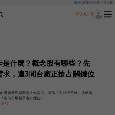
關於我們
廣告合作
內容授權
登入
/
註冊
卡是什麼？概念股有哪些？先
需求，這3間台廠正搶占關鍵位
的複雜度與頻率也大幅提高，導致「探針卡三雄」股價齊
用？目前市場競爭者有哪些？
話科技