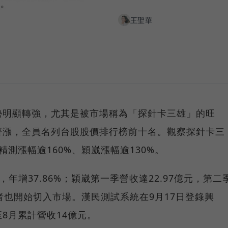
王聖華
勢明顯轉強，尤其是被市場稱為「探針卡三雄」的旺
齊漲，全員名列台股股價排行榜前十名。觀察探針卡三
精測漲幅逾160%、穎崴漲幅逾130%。
，年增37.86%；穎崴第一季營收達22.97億元，第二
者也開始切入市場。漢民測試系統在9月17日登錄興
8月累計營收14億元。