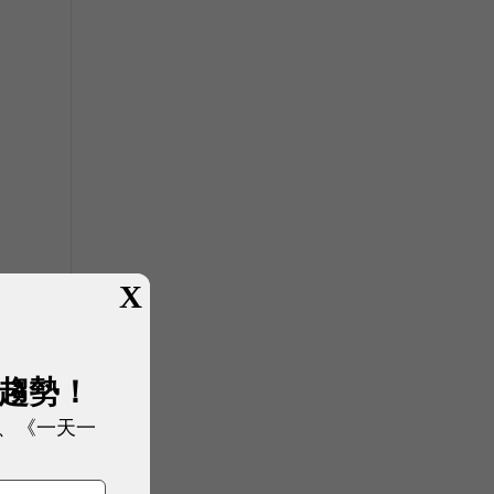
X
展趨勢！
、《一天一