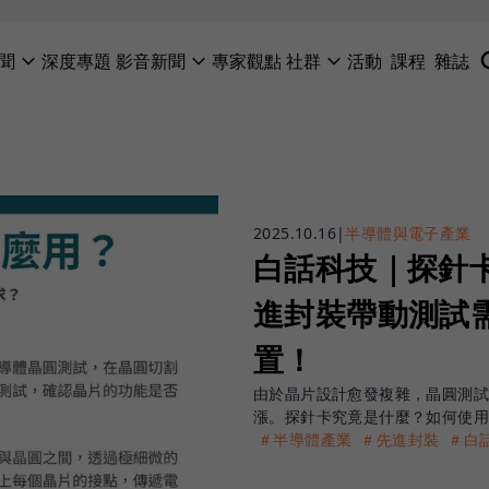
聞
深度專題
影音新聞
專家觀點
社群
活動
課程
雜誌
2025.10.16
|
半導體與電子產業
白話科技｜探針
進封裝帶動測試
置！
由於晶片設計愈發複雜，晶圓測試
漲。探針卡究竟是什麼？如何使
＃半導體產業
＃先進封裝
＃白