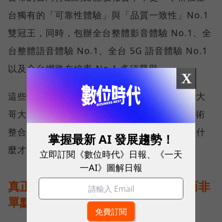
台獨有的「可靠性體驗」與「品質一致性」No.1
雙冠王，同時，包辦全台整體影音體驗 No.1、全
台整體語音體驗 No.1、全台 5G 語音體驗 No.1
以及全台網路在線率 No.1 多項榮譽。
X
這些獎項反映的不只是網路順暢，更代表台灣大
哥大長期投入頻譜布局、基地台建設與 5G 技術
整合所累積的成果，也讓外界重新思考：究竟什
掌握最新 AI 發展趨勢！
麼才是真正的好網路？
立即訂閱《數位時代》日報、《一天
一AI》圖解日報
真正的好網路，比的是長期穩定、而非
單點測速