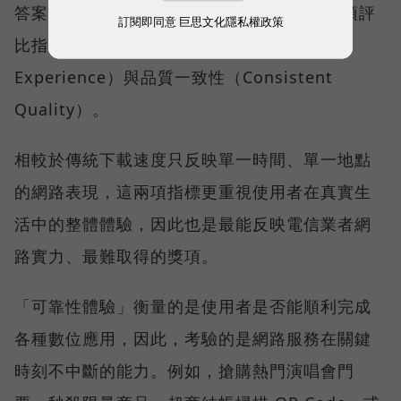
答案，就藏在 Opensignal 最具代表性的兩項評
訂閱即同意
巨思文化隱私權政策
比指標──可靠性體驗（Reliability
Experience）與品質一致性（Consistent
Quality）。
相較於傳統下載速度只反映單一時間、單一地點
的網路表現，這兩項指標更重視使用者在真實生
活中的整體體驗，因此也是最能反映電信業者網
路實力、最難取得的獎項。
「可靠性體驗」衡量的是使用者是否能順利完成
各種數位應用，因此，考驗的是網路服務在關鍵
時刻不中斷的能力。例如，搶購熱門演唱會門