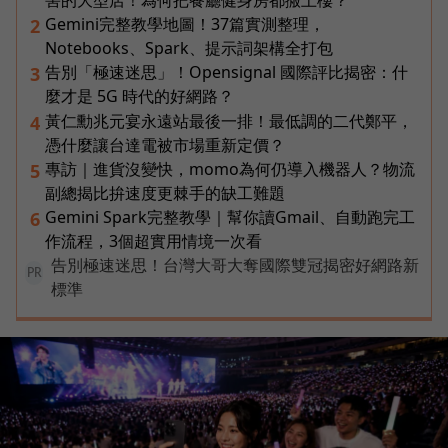
害的大型店！為何把餐廳健身房都搬上樓？
Gemini完整教學地圖！37篇實測整理，
2
Notebooks、Spark、提示詞架構全打包
告別「極速迷思」！Opensignal 國際評比揭密：什
3
麼才是 5G 時代的好網路？
黃仁勳兆元宴永遠站最後一排！最低調的二代鄭平，
4
憑什麼讓台達電被市場重新定價？
專訪｜進貨沒變快，momo為何仍導入機器人？物流
5
副總揭比拚速度更棘手的缺工難題
Gemini Spark完整教學｜幫你讀Gmail、自動跑完工
6
作流程，3個超實用情境一次看
告別極速迷思！台灣大哥大奪國際雙冠揭密好網路新
PR
標準