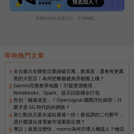
本網站內容未經允許，不得轉載。
即時熱門文章
全台最大全聯首日業績破百萬，蔡篤昌：還會有更厲
1
害的大型店！為何把餐廳健身房都搬上樓？
Gemini完整教學地圖！37篇實測整理，
2
Notebooks、Spark、提示詞架構全打包
告別「極速迷思」！Opensignal 國際評比揭密：什
3
麼才是 5G 時代的好網路？
黃仁勳兆元宴永遠站最後一排！最低調的二代鄭平，
4
憑什麼讓台達電被市場重新定價？
專訪｜進貨沒變快，momo為何仍導入機器人？物流
5