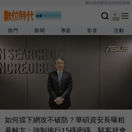
關於我們
廣告合作
內容授權
熱門
新聞
專題
影音
活動
如何擋下網攻不破防？華碩資安長曝粗
暴解方：強制推行15碼密碼，駭客就會