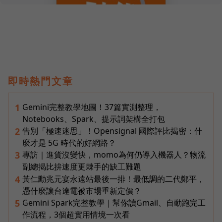
即時熱門文章
Gemini完整教學地圖！37篇實測整理，
1
Notebooks、Spark、提示詞架構全打包
告別「極速迷思」！Opensignal 國際評比揭密：什
2
麼才是 5G 時代的好網路？
專訪｜進貨沒變快，momo為何仍導入機器人？物流
3
副總揭比拚速度更棘手的缺工難題
黃仁勳兆元宴永遠站最後一排！最低調的二代鄭平，
4
憑什麼讓台達電被市場重新定價？
Gemini Spark完整教學｜幫你讀Gmail、自動跑完工
5
作流程，3個超實用情境一次看