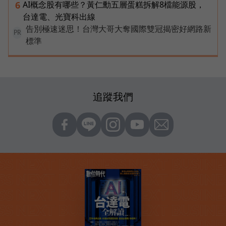
AI概念股有哪些？黃仁勳五層蛋糕拆解8檔能源股，
6
台達電、光寶科出線
告別極速迷思！台灣大哥大奪國際雙冠揭密好網路新
PR
標準
追蹤我們