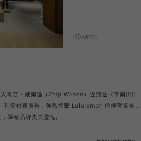
八分生活
創辦人奇普・威爾遜（Chip Wilson）近期在《華爾街日
urnal）刊登付費廣告，強烈抨擊 Lululemon 的經營策略，
值，導致品牌失去靈魂。