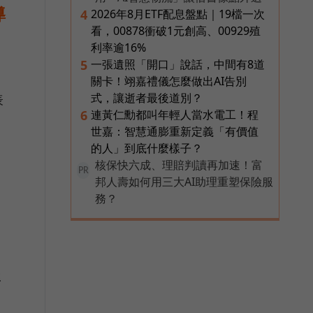
導
2026年8月ETF配息盤點｜19檔一次
4
看，00878衝破1元創高、00929殖
利率逾16%
一張遺照「開口」說話，中間有8道
5
關卡！翊嘉禮儀怎麼做出AI告別
式，讓逝者最後道別？
表
連黃仁勳都叫年輕人當水電工！程
6
世嘉：智慧通膨重新定義「有價值
的人」到底什麼樣子？
核保快六成、理賠判讀再加速！富
PR
邦人壽如何用三大AI助理重塑保險服
務？
牌