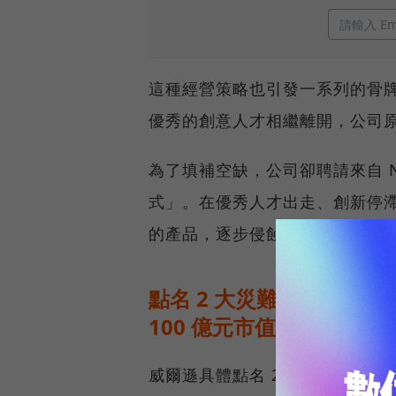
這種經營策略也引發一系列的骨
優秀的創意人才相繼離開，公司
為了填補空缺，公司卻聘請來自 N
式」。在優秀人才出走、創新停
的產品，逐步侵蝕 Lululemon
點名 2 大災難決策：Mir
100 億元市值
威爾遜具體點名 2 項他認為是災