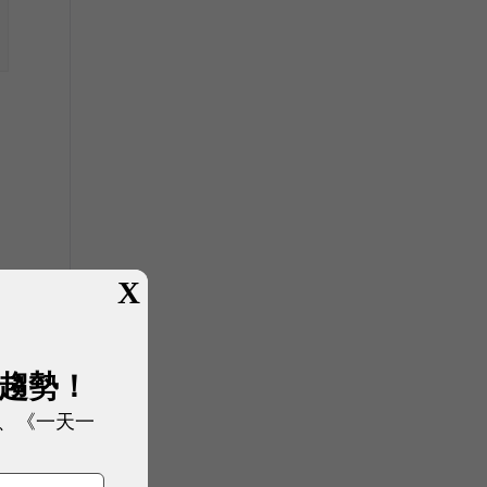
X
展趨勢！
、《一天一
司