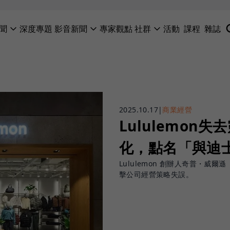
聞
深度專題
影音新聞
專家觀點
社群
活動
課程
雜誌
2025.10.17
|
商業經營
Lululemon
化，點名「與迪
Lululemon 創辦人奇普・威爾
擊公司經營策略失誤。