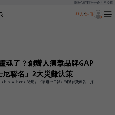
關於我們
廣告合作
內容授權
登入
/
註冊
失去靈魂了？創辦人痛擊品牌GAP
士尼聯名」2大災難決策
遜（Chip Wilson）近期在《華爾街日報》刊登付費廣告，抨