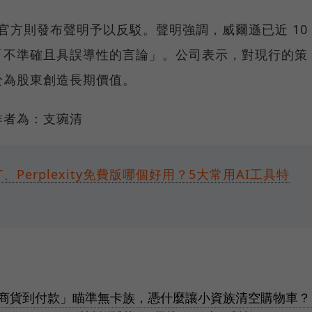
n 官方則發布聲明予以反駁。聲明強調，威爾遜已近 10
「不準確且具誤導性的言論」。公司表示，對現行的策
於為股東創造長期價值。
作者為：支琬清
GPT、Perplexity免費版哪個好用？5大常用AI工具特
超商貨到付款」瞄準無卡族，憑什麼讓小資族清空購物車？