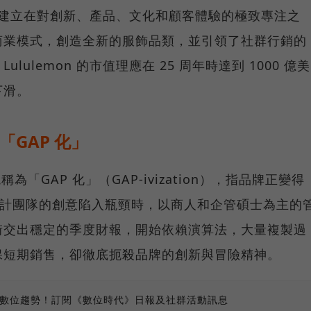
的成功建立在對創新、產品、文化和顧客體驗的極致專注之
商業模式，創造全新的服飾品類，並引領了社群行銷的
ulemon 的市值理應在 25 周年時達到 1000 億美
下滑。
牌「GAP 化」
境稱為「GAP 化」（GAP-ivization），指品牌正變得
當設計團隊的創意陷入瓶頸時，以商人和企管碩士為主的
街交出穩定的季度財報，開始依賴演算法，大量複製過
保短期銷售，卻徹底扼殺品牌的創新與冒險精神。
、數位趨勢！訂閱《數位時代》日報及社群活動訊息