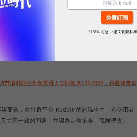
的失敗」，是管理層為追求成長而做出的絕望之舉；二則是
合作，他直指這項「極其不恰當」的合作，抹去
訂閱即同意
巨思文化隱私
品本身正失去核心價值。他指出，公司為了進一步壓縮
感，更開始轉向使用「非機能性布料」，嚴重損害品牌
球市場潛能的創新實踐！立即報名100 MVP，挑戰雙獎肯
而合，在社群平台 Reddit 的討論串中，有使用者
產品出現尺寸不一致的問題，並認為定價策略「脫離現實」。