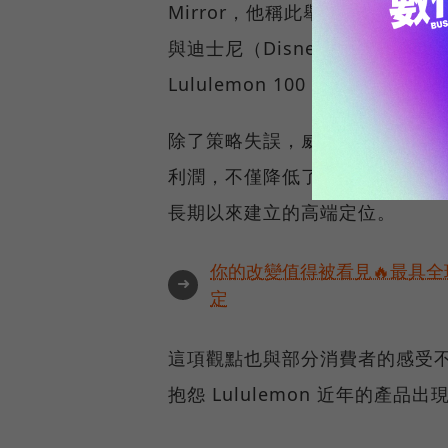
Mirror，他稱此舉為「巨大
與迪士尼（Disney）的聯名
Lululemon 100 億美元的市值。
除了策略失誤，威爾遜也批評產
利潤，不僅降低了店面設計的質
長期以來建立的高端定位。
你的改變值得被看見🔥最具全
➜
定
這項觀點也與部分消費者的感受不謀
抱怨 Lululemon 近年的