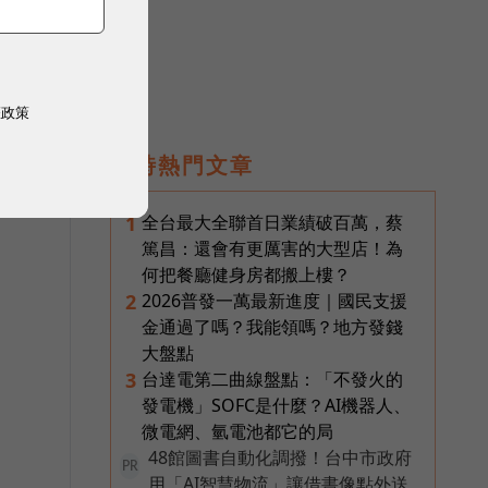
權政策
即時熱門文章
全台最大全聯首日業績破百萬，蔡
1
篤昌：還會有更厲害的大型店！為
何把餐廳健身房都搬上樓？
2026普發一萬最新進度｜國民支援
2
金通過了嗎？我能領嗎？地方發錢
大盤點
台達電第二曲線盤點：「不發火的
3
發電機」SOFC是什麼？AI機器人、
微電網、氫電池都它的局
48館圖書自動化調撥！台中市政府
PR
用「AI智慧物流」讓借書像點外送