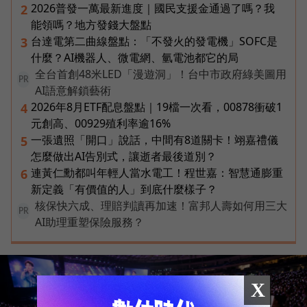
2026普發一萬最新進度｜國民支援金通過了嗎？我
2
能領嗎？地方發錢大盤點
台達電第二曲線盤點：「不發火的發電機」SOFC是
3
什麼？AI機器人、微電網、氫電池都它的局
全台首創48米LED「漫遊洞」！台中市政府綠美圖用
PR
AI語意解鎖藝術
2026年8月ETF配息盤點｜19檔一次看，00878衝破1
4
元創高、00929殖利率逾16%
一張遺照「開口」說話，中間有8道關卡！翊嘉禮儀
5
怎麼做出AI告別式，讓逝者最後道別？
連黃仁勳都叫年輕人當水電工！程世嘉：智慧通膨重
6
新定義「有價值的人」到底什麼樣子？
核保快六成、理賠判讀再加速！富邦人壽如何用三大
PR
AI助理重塑保險服務？
X