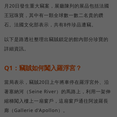
月20日發生重大竊案，展廳陳列的展品包括法國
王冠珠寶，其中有一顆全球數一數二名貴的鑽
石。法國文化部表示，共有8件珍品遭竊。
以下是路透社整理出竊賊鎖定的館內部分珍寶的
詳細資訊。
Q1：竊賊如何闖入羅浮宮？
當局表示，竊賊20日上午將車停在羅浮宮外、沿
著塞納河（Seine River）的馬路上，利用一架伸
縮梯闖入樓上一扇窗戶，這扇窗戶通往阿波羅長
廊（Gallerie d'Apollon）。