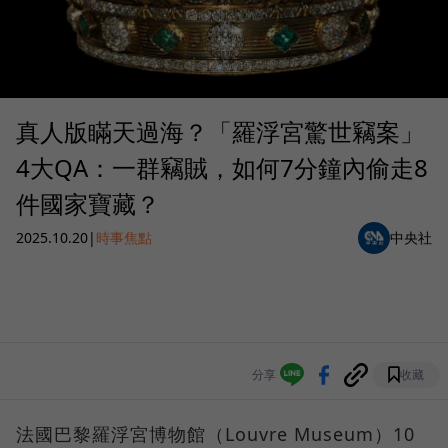
真人版瞞天過海？「羅浮宮驚世竊案」
4大QA：一群竊賊，如何7分鐘內偷走8
件國家寶藏？
2025.10.20
|
時事焦點
中央社
分享
收藏
法國巴黎羅浮宮博物館（Louvre Museum）10