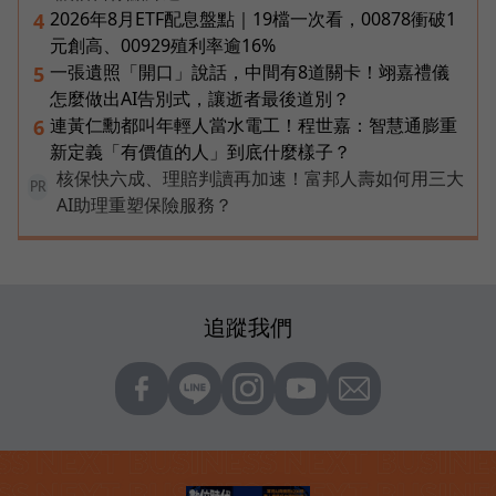
2026年8月ETF配息盤點｜19檔一次看，00878衝破1
4
元創高、00929殖利率逾16%
一張遺照「開口」說話，中間有8道關卡！翊嘉禮儀
5
怎麼做出AI告別式，讓逝者最後道別？
連黃仁勳都叫年輕人當水電工！程世嘉：智慧通膨重
6
新定義「有價值的人」到底什麼樣子？
核保快六成、理賠判讀再加速！富邦人壽如何用三大
PR
AI助理重塑保險服務？
追蹤我們