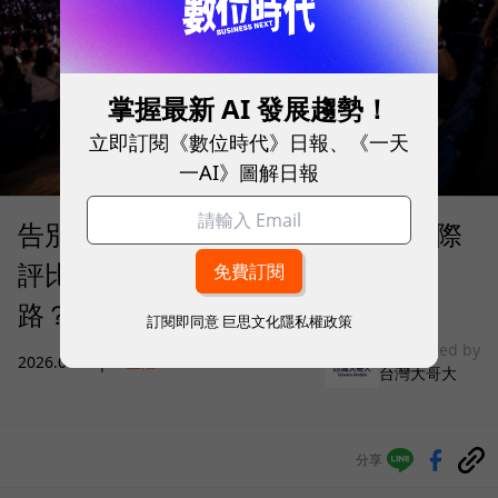
掌握最新 AI 發展趨勢！
立即訂閱《數位時代》日報、《一天
一AI》圖解日報
告別「極速迷思」！Opensignal 國際
評比揭密：什麼才是 5G 時代的好網
路？
訂閱即同意
巨思文化隱私權政策
sponsored by
2026.08.03
|
3C生活
台灣大哥大
分享