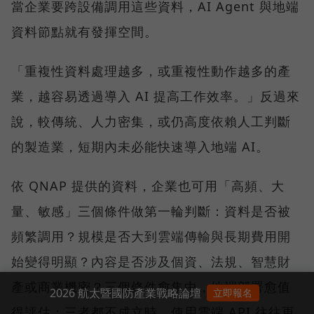
當企業要跨設備調用這些資料，AI Agent 與地端
資料節點就有發揮空間。
「重複性資料處理越多，或重複性動作越多的產
業，越容易透過導入 AI 提高工作效率。」反過來
說，較傳統、人力密集，或仍高度依賴人工判斷
的製造業，短期內未必能快速導入地端 AI。
依 QNAP 提供的資料，企業也可用「高頻、大
量、敏感」三個條件做第一輪判斷：資料是否被
頻繁調用？規模是否大到雲端傳輸與長期費用開
始變得明顯？內容是否涉及個資、法規、智慧財
產或商業機密？三個條件愈集中，地端部署愈值
2026 航太暨國防產業戰略論壇
立即報名
得評估；三者都不成立時，使用雲端 API 往往更