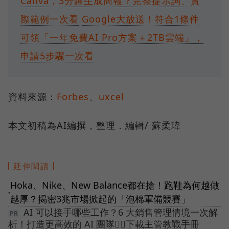
Canva，3分鐘生成簡報？完整提示詞、實
際範例一次看
Google大放送！符合1條件
可領「一年免費AI Pro方案＋2TB雲端」，
申請5步驟一次看
資料來源：
Forbes
、
uxcel
本文初稿為AI編撰，整理．編輯/ 蘇柔瑋
延伸閱讀
Hoka、Nike、New Balance都在搶！跑鞋為何越做
●
越厚？揭密3兆市場掀起的「泡棉軍備競賽」
AI 可以接手哪些工作？6 大銷售管理情境一次解
析！打造更高效的 AI 團隊👉🏻下載主管教戰手冊