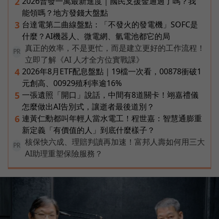
2026普發一萬最新進度｜國民支援金通過了嗎？我
2
能領嗎？地方發錢大盤點
台達電第二曲線盤點：「不發火的發電機」SOFC是
3
什麼？AI機器人、微電網、氫電池都它的局
真正的效率，不是更忙，而是建立更好的工作流程！
PR
立即了解《AI 人才全方位實戰課》
2026年8月ETF配息盤點｜19檔一次看，00878衝破1
4
元創高、00929殖利率逾16%
一張遺照「開口」說話，中間有8道關卡！翊嘉禮儀
5
怎麼做出AI告別式，讓逝者最後道別？
連黃仁勳都叫年輕人當水電工！程世嘉：智慧通膨重
6
新定義「有價值的人」到底什麼樣子？
核保快六成、理賠判讀再加速！富邦人壽如何用三大
PR
AI助理重塑保險服務？