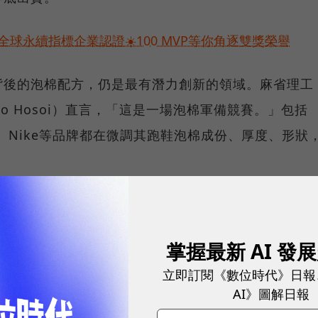
球永續指標企業認證☀️100 MVP等你角逐雙獎榮譽
背後的泡棉配方，仍是最有潛力創新的領域。麻省理工
o Hosoi）直言，「這是一場泡棉軍備競賽。」包括
、Hoka、Nike等品牌都在微調其跑鞋泡棉成份、厚度、形狀
’s World）分析，前幾代超級跑鞋的中底，主要由
但現在最受矚目的鞋款，中底已經不再是PEBA。
掌握最新 AI 發
rphin Elite 2系列鞋款，就採用TPEE（熱塑性聚酯彈
立即訂閱《數位時代》日報
，它或許是目前為止最具彈跳感的超級跑鞋。
AI》圖解日報