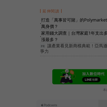
延伸閱讀
打造「萬事皆可賭」的Polymar
●
萬身價？
家用錢大調查｜台灣家庭1年支出多
●
漲最多？
讓產業看見新商模典範！亞馬遜
爭力
本