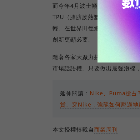
而今年4月波士頓馬拉松期間首次亮相的Pu
TPU（脂肪族熱塑性聚氨酯）構
輕。在世界田徑總會2020年將
創新更顯必要。
隨著各家大廠力拚材料研發，誰
市場話語權。只要做出最強泡棉
延伸閱讀：
Nike、Puma
貨、穿Nike，強龍如何壓過
本文授權轉載自
商業周刊