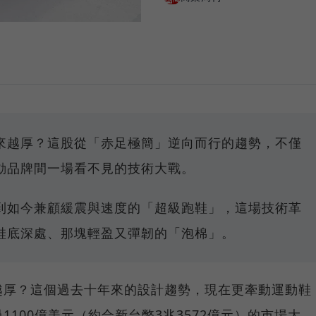
來越厚？這股從「赤足極簡」逆向而行的趨勢，不僅
動品牌間一場看不見的技術大戰。
到如今兼顧緩震與速度的「超級跑鞋」，這場技術革
鞋底深處、那塊輕盈又彈韌的「泡棉」。
越厚？這個過去十年來的設計趨勢，現在更牽動運動鞋
100億美元（約合新台幣3兆3572億元）的市場大