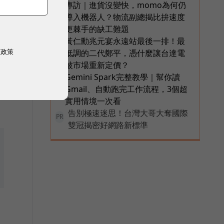
專訪｜進貨沒變快，momo為何仍
4
導入機器人？物流副總揭比拚速度
更棘手的缺工難題
黃仁勳兆元宴永遠站最後一排！最
5
權政策
低調的二代鄭平，憑什麼讓台達電
被市場重新定價？
Gemini Spark完整教學｜幫你讀
6
Gmail、自動跑完工作流程，3個超
實用情境一次看
告別極速迷思！台灣大哥大奪國際
PR
雙冠揭密好網路新標準