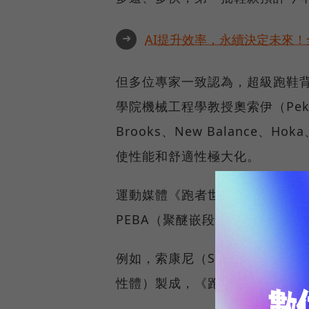
➜
AI提升效率，永續決定未來！全
但多位專家一致認為，超級跑鞋
學院機械工程學教授奧索伊（Pek
Brooks、New Balance
使性能和舒適性極大化。
運動媒體《跑者世界》（Runner
PEBA（聚醚嵌段醯胺）製成，
例如，索康尼（Saucony）Endo
性體）製成，《跑者世界》認為