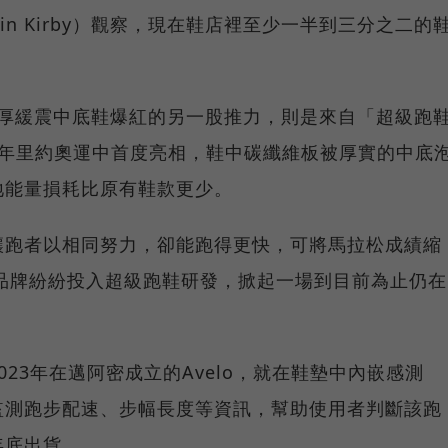
in Kirby）觀察，現在鞋店裡至少一半到三分之二的
。
極厚緩震中底鞋爆紅的另一股推力，則是來自「超級跑
16年里約奧運中首度亮相，鞋中碳纖維板被厚實的中底
地能量損耗比原有鞋款更少。
讓跑者以相同努力，卻能跑得更快，可將馬拉松成績縮
他品牌紛紛投入超級跑鞋研發，掀起一場到目前為止仍在
23年在邁阿密成立的Avelo，就在鞋墊中內嵌感測
監測跑步配速、步幅長度等資訊，幫助使用者判斷該跑
年底出貨。