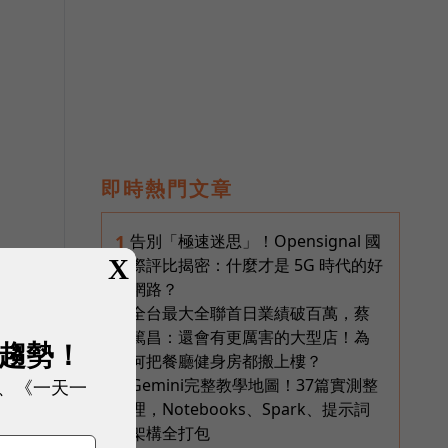
即時熱門文章
，
告別「極速迷思」！Opensignal 國
1
X
際評比揭密：什麼才是 5G 時代的好
網路？
全台最大全聯首日業績破百萬，蔡
2
篤昌：還會有更厲害的大型店！為
展趨勢！
何把餐廳健身房都搬上樓？
、《一天一
Gemini完整教學地圖！37篇實測整
3
理，Notebooks、Spark、提示詞
架構全打包