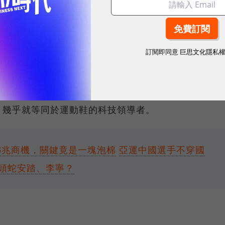
ma Fast-R Nitro Elite 3，鞋底則由A-
成。這些新材料在相同的堆疊高度下，它們的重量更
公路馬拉松賽事的鞋底堆疊高度限制在4公分後，這樣的
訂閱即同意
巨思文化隱私
能用新的泡棉材料組成滿足更多族群需求，誰就能佔據
，幾乎就等同於運動鞋的科技領導者。
搶占3兆商機，關鍵竟是一塊泡棉
亞運中國選手不穿國
地頭蛇安踏、李寧？