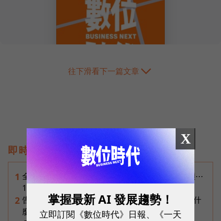
往下滑看下一篇文章
X
即時熱門文章
全球AI伺服器幾乎都靠台廠做！鴻海、廣達、緯穎⋯
1
19檔AI基建概念股全拆解
掌握最新 AI 發展趨勢！
告別「極速迷思」！Opensignal 國際評比揭密：什
2
麼才是 5G 時代的好網路？
立即訂閱《數位時代》日報、《一天