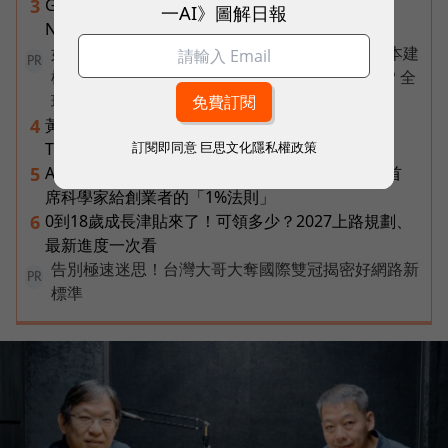
Gemini完整教學地圖！37篇實測整理，
3
一AI》圖解日報
Notebooks、Spark、提示詞架構全打包
如何打造營運不中斷的資料平台？教你以最適成本建
PR
構 AI Ready 資料平台 ✨ 搶先預約 09/18《QNAP 全
球巡迴論壇台北首場》
黃仁勳再喊下一波AI浪潮是機器人！輝達Jetson
4
訂閱即同意
巨思文化隱私權政策
Thor台鏈名單曝光，這些可望成受惠族群
AI已經做得到20%的題目，反而不要碰！Google首
5
席科學家給創業者的「1%法則」
0到18歲成長津貼來了！可領多少？2027上路規劃、
6
最新進度一次看
告別極速迷思！台灣大哥大奪國際雙冠揭密好網路新
PR
標準