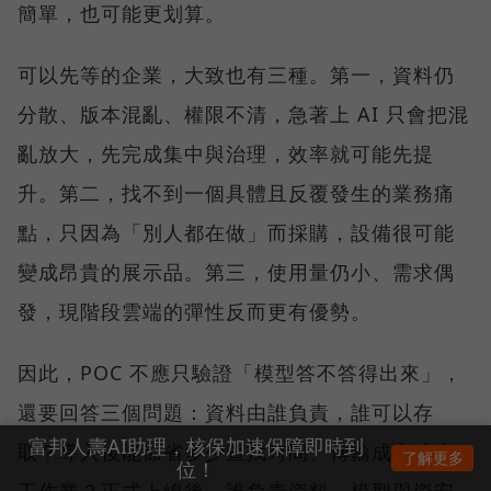
簡單，也可能更划算。
可以先等的企業，大致也有三種。第一，資料仍
分散、版本混亂、權限不清，急著上 AI 只會把混
亂放大，先完成集中與治理，效率就可能先提
升。第二，找不到一個具體且反覆發生的業務痛
點，只因為「別人都在做」而採購，設備很可能
變成昂貴的展示品。第三，使用量仍小、需求偶
發，現階段雲端的彈性反而更有優勢。
因此，POC 不應只驗證「模型答不答得出來」，
還要回答三個問題：資料由誰負責，誰可以存
富邦人壽AI助理，核保加速保障即時到
取？導入後能節省多少查找時間、傳輸成本或人
了解更多
位！