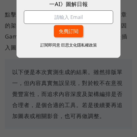
一AI》圖解日報
點擊生成後，簡報內容幾乎完整重現了原始文章
的架構與文字。而後續如要調整排版或設計，因
Gamma 的編輯器採用模組化設計，故不論是插
訂閱即同意
巨思文化隱私權政策
入圖表、影片或嵌入網頁都相當流暢。
以下便是本次實測生成的結果。雖然排版單
一，但內容真實無誤呈現，對於較不在意視
覺豐富性，而追求內容深度及架構編排是否
合理者，是個合適的工具。若是後續要再追
加圖表或相關影音，也可再做調整。