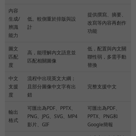
內容
提供撰寫、摘要、
生成/
低。較側重於排版與設
改寫等內容再創作
辨識
計
功能
能力
圖文
低，配置與內文關
高，能理解內文語意並
匹配
聯性弱，多需手動
匹配相關圖像
度
替換
中文
流程中出現英文大綱；
支援
且部分圖像中文字有出
完整支援中文
度
錯
可匯出為PDF、PPTX、
可匯出為PDF、
輸出
PNG、JPG、SVG、MP4
PPTX、PNG和
格式
影片、GIF
Google簡報