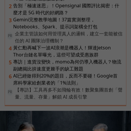
告別「極速迷思」！Opensignal 國際評比揭密：什
2
麼才是 5G 時代的好網路？
Gemini完整教學地圖！37篇實測整理，
3
Notebooks、Spark、提示詞架構全打包
企業主管該如何用管理真人的邏輯，建立一套能被信
PR
任的 AI 團隊治理機制？
黃仁勳再喊下一波AI浪潮是機器人！輝達Jetson
4
Thor台鏈名單曝光，這些可望成受惠族群
專訪｜進貨沒變快，momo為何仍導入機器人？物流
5
副總揭比拚速度更棘手的缺工難題
AI已經做得到20%的題目，反而不要碰！Google首
6
席科學家給創業者的「1%法則」
【專訪】工具再多不如飛輪有效！數聚集團首創「聲
PR
量、流量、存量」解鎖 AI 成長引擎