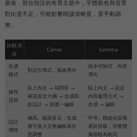
最後，部分預設的布景主題中，字體顏色與背景
對比度不足，可能影響閱讀清晰度，需手動調
整。
比較項
Canva
Gamma
目
生成
指令控制式，內容
對話引導式，風格導向
模式
導向
貼上內文 → AI問答 →
貼上內文 → 設定
操作
確認英文大綱 → 生成四
內容處理方式 →
流程
款設計 → 四選一編輯
生成 → 編輯
極高。版面多元，生成
中等。模組化區塊
設計
後可進入完整編輯器任
易於排版，但整體
彈性
意調整
風格較為制式