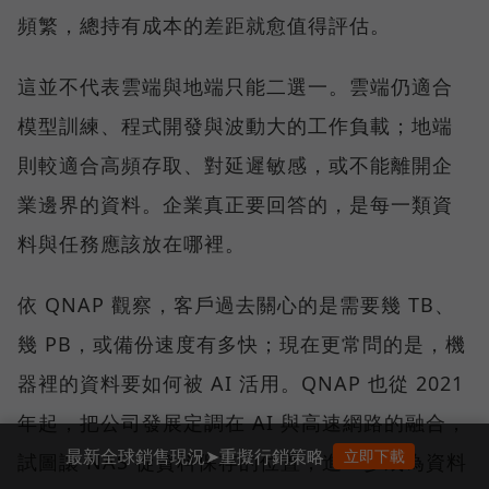
頻繁，總持有成本的差距就愈值得評估。
這並不代表雲端與地端只能二選一。雲端仍適合
模型訓練、程式開發與波動大的工作負載；地端
則較適合高頻存取、對延遲敏感，或不能離開企
業邊界的資料。企業真正要回答的，是每一類資
料與任務應該放在哪裡。
依 QNAP 觀察，客戶過去關心的是需要幾 TB、
幾 PB，或備份速度有多快；現在更常問的是，機
器裡的資料要如何被 AI 活用。QNAP 也從 2021
年起，把公司發展定調在 AI 與高速網路的融合，
最新全球銷售現況➤重擬行銷策略
立即下載
試圖讓 NAS 從資料保存的位置，進一步成為資料