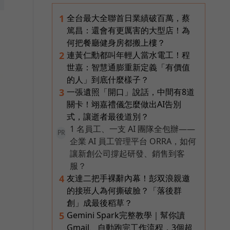
全台最大全聯首日業績破百萬，蔡
1
篤昌：還會有更厲害的大型店！為
何把餐廳健身房都搬上樓？
連黃仁勳都叫年輕人當水電工！程
2
世嘉：智慧通膨重新定義「有價值
的人」到底什麼樣子？
一張遺照「開口」說話，中間有8道
3
關卡！翊嘉禮儀怎麼做出AI告別
式，讓逝者最後道別？
1 名員工、一支 AI 團隊全包辦——
PR
企業 AI 員工管理平台 ORRA，如何
讓新創公司撐起研發、銷售到客
服？
友達二把手裸辭內幕！彭双浪親邀
4
的接班人為何撕破臉？「落後群
創」成最後稻草？
Gemini Spark完整教學｜幫你讀
5
Gmail、自動跑完工作流程，3個超