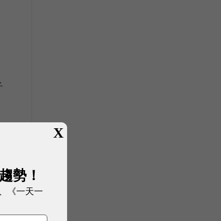
子
X
是
的
展趨勢！
、《一天一