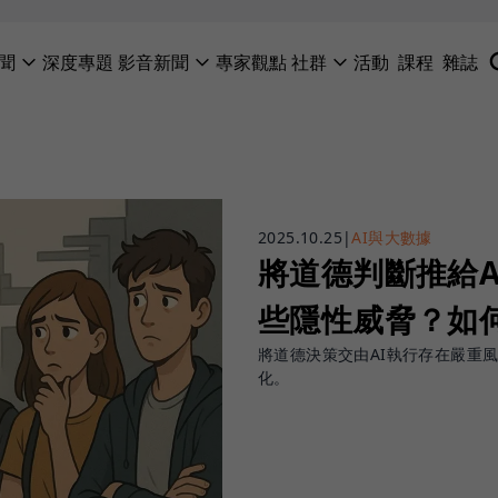
聞
深度專題
影音新聞
專家觀點
社群
活動
課程
雜誌
2025.10.25
|
AI與大數據
將道德判斷推給
些隱性威脅？如何
將道德決策交由AI執行存在嚴重
化。