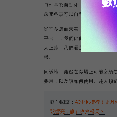
每件事都自動化，人類就什麼都
義哪些事可以自動化，不要讓開發 
從許多層面來看，劃清使用 AI
平台上，我們仍保有使用上的決
人上癮，我們還是能自主行動，
機。
同樣地，雖然在職場上可能必須使
要用，以及該如何使用。趁人類
延伸閱讀：
AI雷包橫行！史丹
號響亮，誰在收拾殘局？