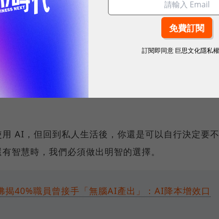
不用做，那這樣活著還有什麼意義呢？我們必須自行定
AI 的公 司替所有人決定。
訂閱即同意
巨思文化隱私
 的界線，其實和選擇使用社群媒體的方式很類似。在社
策權，儘管科技公司可以竭盡全力把產品打造得非常令
可以限制螢幕時間、關閉應用程式，或是直接放下手
用 AI，但回到私人生活後，你還是可以自行決定要
還有智慧時，我們必須做出明智的選擇。
佛揭40%職員曾接手「無腦AI產出」：AI降本增效口