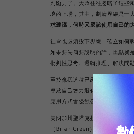
判斷力了。大眾往往忽略了這些
壞的下場，其中，劃清界線是一
求建議，何時又應該使用自己的
社會也必須設下界線，確立如何教育
如果要先簡要說明的話，重點就是
批判性思考、邏輯推理、解決問
至於像我這種已經脫離學生身分的
導致自己智力退化。對於生活中的
應用方式會侵蝕智力與道德，你就應
美國加州聖塔克拉拉大學（Santa C
（Brian Green）表示，