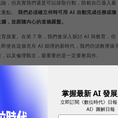
風險，但其實我們還是可以採取行動，防範自己落入最
大重點。
我們必須確立何時可用 AI 自動完成任務或徵
大腦，並跟隨內心的道德羅盤。
孩童。在第 7 章，我們會深入探討 AI 與教育，但
即使在這個充斥 AI 助理的新時代，我們仍須教導孩
題，以及倫理觀念，最重要的是一定要教寫作。
人，則應該思考如何使用 AI 技術才能變聰明，而不
大小事務，你可能都會很想用 AI 處理，但如果眼前
該抵抗 AI 的誘惑。
掌握最新 AI 發
立即訂閱《數位時代》日報
lara University）的AI倫理學家布萊恩．格林
AI》圖解日報
這基本上就是「還想不想保有人類自主性」的問題，畢竟如果