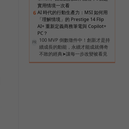
實用情境一次看
AI 時代的行動生產力：MSI 如何用
6
「理解情境」的 Prestige 14 Flip
AI+ 重新定義商務筆電與 Copilot+
PC？
100 MVP 倒數徵件中！創新才是持
PR
續成長的動能，永續才能成就傳奇
不敗的經典➤讓每一步改變被看見