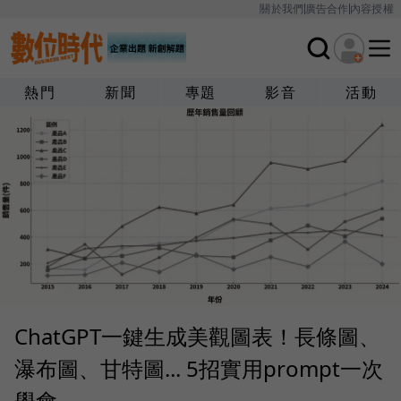
關於我們
廣告合作
內容授權
熱門
新聞
專題
影音
活動
ChatGPT一鍵生成美觀圖表！長條圖、
瀑布圖、甘特圖... 5招實用prompt一次
學會