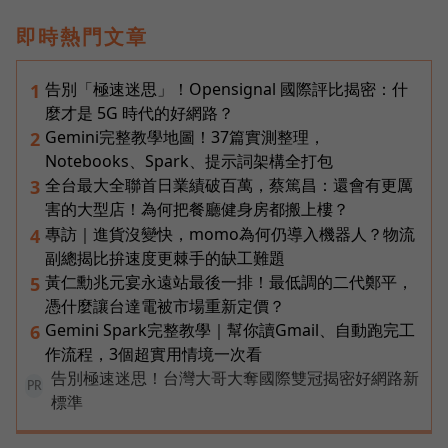
即時熱門文章
告別「極速迷思」！Opensignal 國際評比揭密：什
1
麼才是 5G 時代的好網路？
Gemini完整教學地圖！37篇實測整理，
2
Notebooks、Spark、提示詞架構全打包
全台最大全聯首日業績破百萬，蔡篤昌：還會有更厲
3
害的大型店！為何把餐廳健身房都搬上樓？
專訪｜進貨沒變快，momo為何仍導入機器人？物流
4
副總揭比拚速度更棘手的缺工難題
黃仁勳兆元宴永遠站最後一排！最低調的二代鄭平，
5
憑什麼讓台達電被市場重新定價？
Gemini Spark完整教學｜幫你讀Gmail、自動跑完工
6
作流程，3個超實用情境一次看
告別極速迷思！台灣大哥大奪國際雙冠揭密好網路新
PR
標準