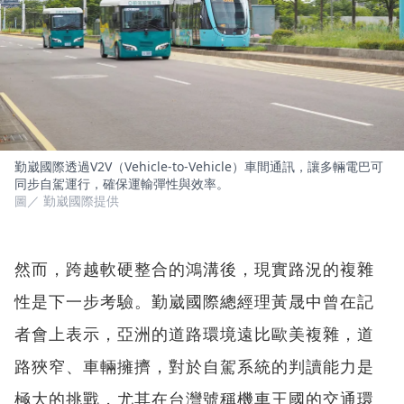
勤崴國際透過V2V（Vehicle-to-Vehicle）車間通訊，讓多輛電巴可
同步自駕運行，確保運輸彈性與效率。
圖／ 勤崴國際提供
然而，跨越軟硬整合的鴻溝後，現實路況的複雜
性是下一步考驗。勤崴國際總經理黃晟中曾在記
者會上表示，亞洲的道路環境遠比歐美複雜，道
路狹窄、車輛擁擠，對於自駕系統的判讀能力是
極大的挑戰，尤其在台灣號稱機車王國的交通環