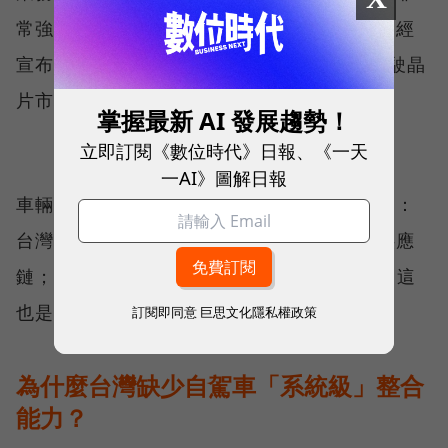
常強勁。」同時，看準這塊大餅的聯發科也已經
宣布與NVIDIA合作，進軍車用座艙與輔助駕駛晶
片市場。
掌握最新 AI 發展趨勢！
立即訂閱《數位時代》日報、《一天
一AI》圖解日報
車輛研究測試中心研發處協理陳建次點出關鍵：
台灣的強項在「硬體」，如晶片、伺服器等供應
鏈；但弱點是在「軟體」，即AI的整合應用，這
也是台灣產業需要全力強化的部分。
訂閱即同意
巨思文化隱私權政策
為什麼台灣缺少自駕車「系統級」整合
能力？