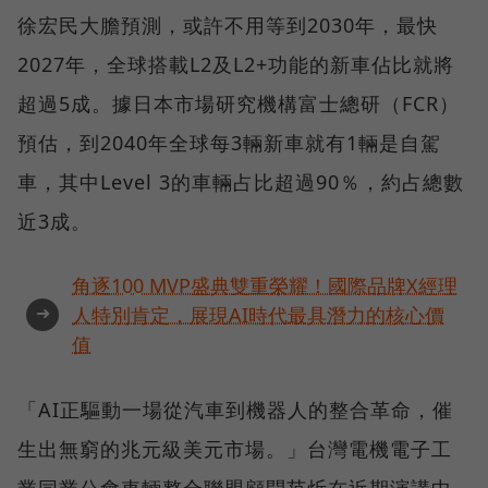
徐宏民大膽預測，或許不用等到2030年，最快
2027年，全球搭載L2及L2+功能的新車佔比就將
超過5成。據日本市場研究機構富士總研（FCR）
預估，到2040年全球每3輛新車就有1輛是自駕
車，其中Level 3的車輛占比超過90％，約占總數
近3成。
角逐100 MVP盛典雙重榮耀！國際品牌X經理
➜
人特別肯定，展現AI時代最具潛力的核心價
值
「AI正驅動一場從汽車到機器人的整合革命，催
生出無窮的兆元級美元市場。」台灣電機電子工
業同業公會車輛整合聯盟顧問范炘在近期演講中