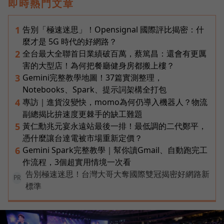
即時熱門文章
告別「極速迷思」！Opensignal 國際評比揭密：什
1
麼才是 5G 時代的好網路？
全台最大全聯首日業績破百萬，蔡篤昌：還會有更厲
2
害的大型店！為何把餐廳健身房都搬上樓？
Gemini完整教學地圖！37篇實測整理，
3
Notebooks、Spark、提示詞架構全打包
專訪｜進貨沒變快，momo為何仍導入機器人？物流
4
副總揭比拚速度更棘手的缺工難題
黃仁勳兆元宴永遠站最後一排！最低調的二代鄭平，
5
憑什麼讓台達電被市場重新定價？
Gemini Spark完整教學｜幫你讀Gmail、自動跑完工
6
作流程，3個超實用情境一次看
告別極速迷思！台灣大哥大奪國際雙冠揭密好網路新
PR
標準