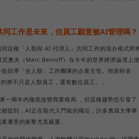
共同工作是未來，但員工願意被AI管理嗎？
同這種「人類與 AI 代理人」共同工作的混合模式即
・貝尼奧夫（Marc Benioff）在今年的世界經濟論壇上
一批領導「全人類」工作團隊的企業主管。他當時表
將管理的將不只是人類員工，還有數位員工。」
在未來一兩年內徹底改變商業格局 ，但這種趨勢也引發了
都提到，AI正在取代入門級的職位，許多應屆大學畢
職業遭受的衝擊尤其嚴重。
乎抱持開放態度。人資軟體公司Workday的一項調