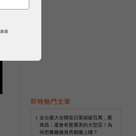
權政策
即時熱門文章
全台最大全聯首日業績破百萬，蔡
1
篤昌：還會有更厲害的大型店！為
何把餐廳健身房都搬上樓？