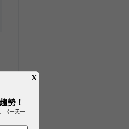
X
展趨勢！
、《一天一