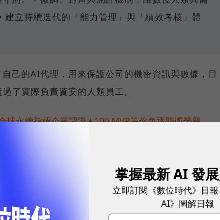
• 建立持續迭代的「能力管理」與「績效考核」體
自己的AI代理，用來保護公司的機密資訊與數據，目
超過了實際負責資安的人類員工。
球永續指標企業認證☀️100 MVP等你角逐雙獎榮譽
掌握最新 AI 發
立即訂閱《數位時代》日報
AI》圖解日報