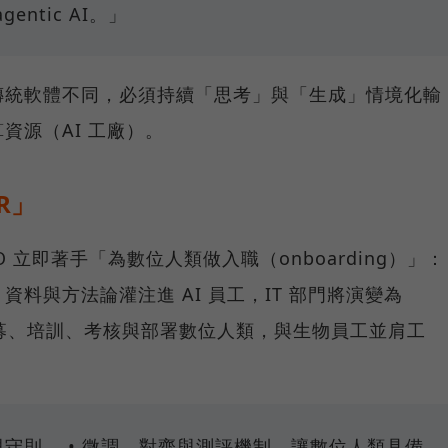
ntic AI。」
傳統軟體不同，必須持續「思考」與「生成」情境化輸
資源（AI 工廠）。
R」
 立即著手「為數位人類做入職（onboarding）」：
料與方法論灌注進 AI 員工，IT 部門將演變為
，負責招募、培訓、考核與部署數位人類，與生物員工並肩工
與守則。 • 微調、對齊與測評機制，讓數位人類具備