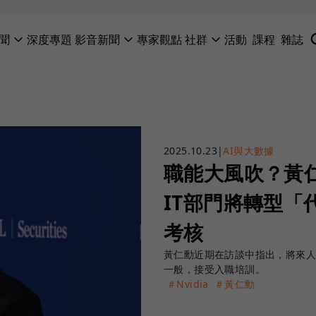
聞
深度專題
影音新聞
專家觀點
社群
活動
課程
雜誌
2025.10.23
|
AI與大數據
職能大風吹？黃
IT部門將轉型「
考核
黃仁勳近期在訪談中指出，將來人
一般，接受入職培訓。
＃Nvidia
＃黃仁勳