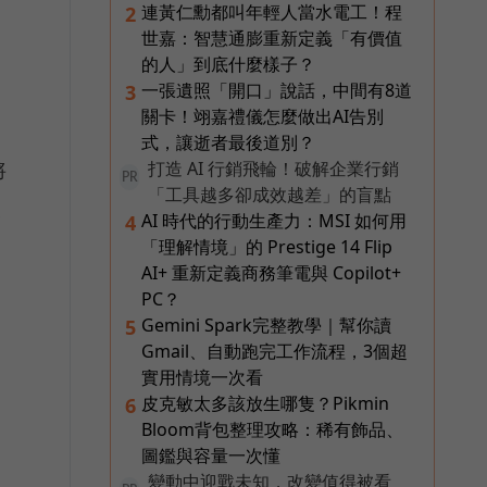
連黃仁勳都叫年輕人當水電工！程
2
世嘉：智慧通膨重新定義「有價值
的人」到底什麼樣子？
一張遺照「開口」說話，中間有8道
3
關卡！翊嘉禮儀怎麼做出AI告別
式，讓逝者最後道別？
將
打造 AI 行銷飛輪！破解企業行銷
PR
「工具越多卻成效越差」的盲點
便
AI 時代的行動生產力：MSI 如何用
4
「理解情境」的 Prestige 14 Flip
AI+ 重新定義商務筆電與 Copilot+
PC？
Gemini Spark完整教學｜幫你讀
5
Gmail、自動跑完工作流程，3個超
實用情境一次看
皮克敏太多該放生哪隻？Pikmin
6
Bloom背包整理攻略：稀有飾品、
圖鑑與容量一次懂
變動中迎戰未知，改變值得被看
查