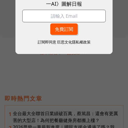
一AI》圖解日報
訂閱即同意
巨思文化隱私權政策
往下滑看下一篇文章
即時熱門文章
全台最大全聯首日業績破百萬，蔡篤昌：還會有更厲
1
害的大型店！為何把餐廳健身房都搬上樓？
2026普發一萬最新進度｜國民支援金通過了嗎？我
2