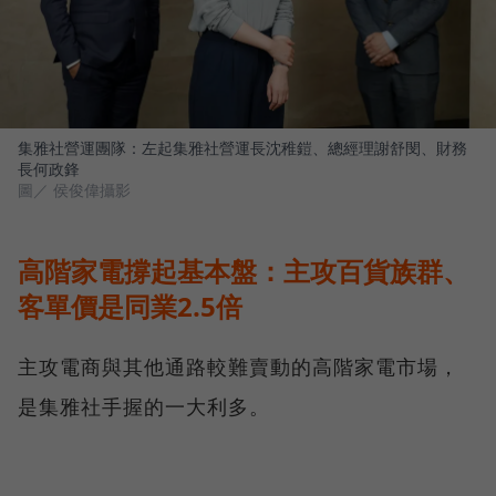
集雅社營運團隊：左起集雅社營運長沈稚鎧、總經理謝舒閔、財務
長何政鋒
圖／ 侯俊偉攝影
高階家電撐起基本盤：主攻百貨族群、
客單價是同業2.5倍
主攻電商與其他通路較難賣動的高階家電市場，
是集雅社手握的一大利多。