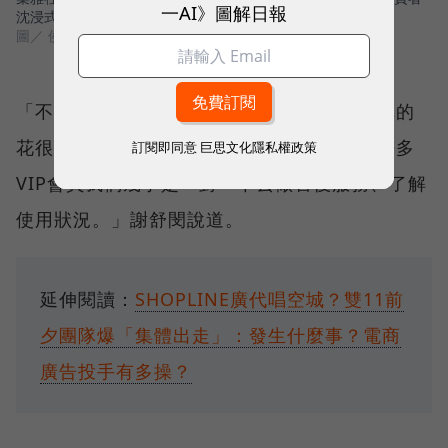
一AI》圖解日報
沈浸式體驗高階家電。
圖／ 侯俊偉攝影
「不管是事前介紹、運送安裝到售後，我們真的
花很多時間去傾聽客戶的心得跟回饋，甚至許多
訂閱即同意
巨思文化隱私權政策
VIP會員我們幾乎是一對一下去做售後服務、了解
使用狀況。」謝舒閔說道。
延伸閱讀：
SHOPLINE廣代唱空城？雙11前
夕團隊爆「集體出走」：發生什麼事？電商
廣告投手有多操？