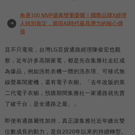
角逐100 MVP盛典雙重榮耀！國際品牌X經理
➜
人特別肯定，展現AI時代最具潛力的核心價
值
且不只電視，台灣LG百貨通路經理陳俊宏也觀
察，近年許多高階家電，都是先在集雅社走紅成
為爆品，例如洗乾衣機一體的洗衣塔、可移式無
線螢幕閨蜜機，還有電子衣櫥。「去年改版的第
二代電子衣櫥，預購期間集雅社一家通路就先賣
了破千台，是全通路之最。」
即便有通路屬性加持，真正讓集雅社近年繳出雙
位數成長的動力，是自2020年以來的持續轉型。