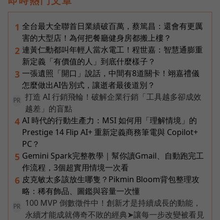
即時熱門文章
全台最大全聯首日業績破百萬，蔡篤昌：還會有更厲
1
害的大型店！為何把餐廳健身房都搬上樓？
連黃仁勳都叫年輕人當水電工！程世嘉：智慧通膨重
2
新定義「有價值的人」到底什麼樣子？
一張遺照「開口」說話，中間有8道關卡！翊嘉禮儀
3
怎麼做出AI告別式，讓逝者最後道別？
打造 AI 行銷飛輪！破解企業行銷「工具越多卻成效
PR
越差」的盲點
AI 時代的行動生產力：MSI 如何用「理解情境」的
4
Prestige 14 Flip AI+ 重新定義商務筆電與 Copilot+
PC？
Gemini Spark完整教學｜幫你讀Gmail、自動跑完工
5
作流程，3個超實用情境一次看
皮克敏太多該放生哪隻？Pikmin Bloom背包整理攻
6
略：稀有飾品、圖鑑與容量一次懂
100 MVP 倒數徵件中！創新才是持續成長的動能，
PR
永續才能成就傳奇不敗的經典➤讓每一步改變被看見