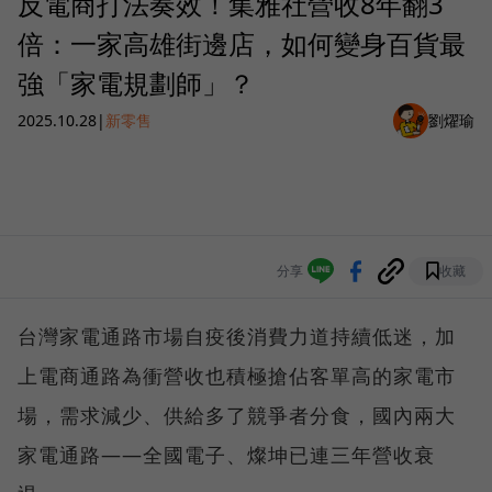
反電商打法奏效！集雅社營收8年翻3
倍：一家高雄街邊店，如何變身百貨最
強「家電規劃師」？
2025.10.28
|
新零售
劉燿瑜
分享
收藏
台灣家電通路市場自疫後消費力道持續低迷，加
上電商通路為衝營收也積極搶佔客單高的家電市
場，需求減少、供給多了競爭者分食，國內兩大
家電通路——全國電子、燦坤已連三年營收衰