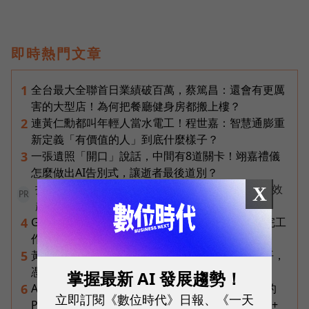
即時熱門文章
全台最大全聯首日業績破百萬，蔡篤昌：還會有更厲
1
害的大型店！為何把餐廳健身房都搬上樓？
連黃仁勳都叫年輕人當水電工！程世嘉：智慧通膨重
2
新定義「有價值的人」到底什麼樣子？
一張遺照「開口」說話，中間有8道關卡！翊嘉禮儀
3
怎麼做出AI告別式，讓逝者最後道別？
打造 AI 行銷飛輪！破解企業行銷「工具越多卻成效
X
PR
越差」的盲點
Gemini Spark完整教學｜幫你讀Gmail、自動跑完工
4
作流程，3個超實用情境一次看
黃仁勳兆元宴永遠站最後一排！最低調的二代鄭平，
5
憑什麼讓台達電被市場重新定價？
掌握最新 AI 發展趨勢！
AI 時代的行動生產力：MSI 如何用「理解情境」的
6
立即訂閱《數位時代》日報、《一天
Prestige 14 Flip AI+ 重新定義商務筆電與 Copilot+