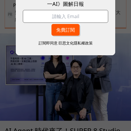
一AI》圖解日報
PC？
變動中迎戰未知，改變值得被看見！國際品牌X百大
PR
經理人雙重肯定，展現AI時代關鍵成長力
訂閱即同意
巨思文化隱私權政策
AI Agent 時代來了！SUPER 8 Studio