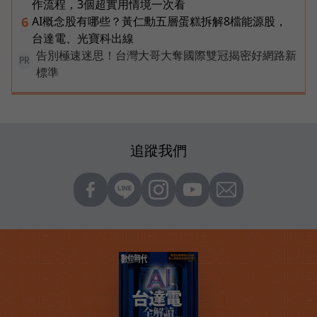
作流程，3個超實用情境一次看
AI概念股有哪些？黃仁勳五層蛋糕拆解8檔能源股，
6
台達電、光寶科出線
告別極速迷思！台灣大哥大奪國際雙冠揭密好網路新
PR
標準
追蹤我們