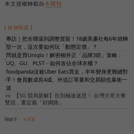
本文授權轉載自
今周刊
延伸閱讀
專訪｜把全聯逼到調整貨架！18歲美廉社每6年就轉
●
型一次，這次要如何玩「動態定價」？
問就是買Uniqlo！解密柳井正「品牌3箭」策略：
●
UQ、GU、PLST⋯如何攻佔全球衣櫃？
foodpanda沒被Uber Eats買走，半年變身更難纏對
手！會員數成長4成、外送訂單量和交易額也暴衝一
●
波
【5G 競局新解】告別極速迷思！ 台灣大哥大奪
雙冠，重定義「好網路」
關鍵字：
＃百貨