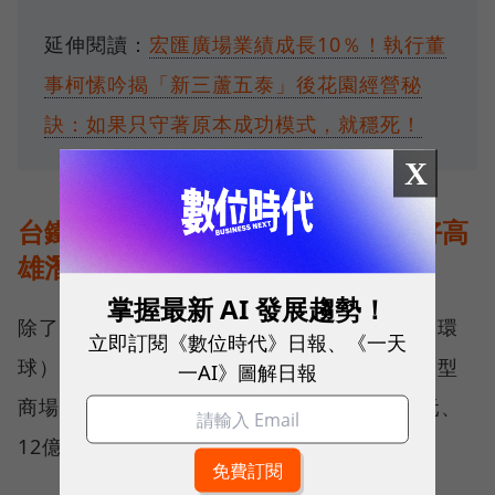
延伸閱讀：
宏匯廣場業績成長10％！執行董
事柯愫吟揭「新三蘆五泰」後花園經營秘
訣：如果只守著原本成功模式，就穩死！
X
台鐵車站商場表現亮眼，馮輝昇看好高
雄潛力
掌握最新 AI 發展趨勢！
除了北車微風表現亮眼，台鐵在南港（潤泰＋環
立即訂閱《數位時代》日報、《一天
球）、松山（潤泰）、板橋（環球）車站的大型
一AI》圖解日報
商場表現也不俗，去年營業額分別達到43億元、
12億元和27億元，挹注台鐵1到2億元不等。