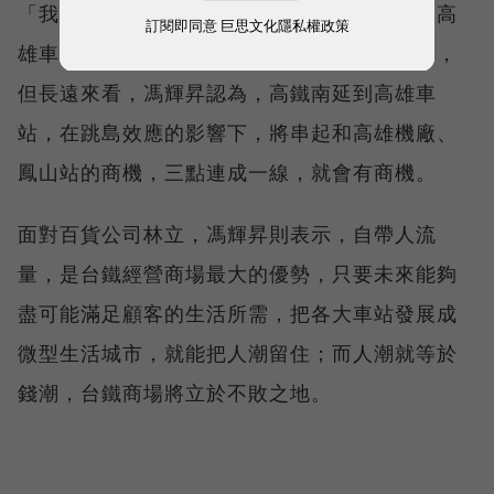
「我其實更看好高雄！」馮輝昇不諱言。儘管高
訂閱即同意
巨思文化隱私權政策
雄車站和鳳山站的招商案近期都遇到流標情形，
但長遠來看，馮輝昇認為，高鐵南延到高雄車
站，在跳島效應的影響下，將串起和高雄機廠、
鳳山站的商機，三點連成一線，就會有商機。
面對百貨公司林立，馮輝昇則表示，自帶人流
量，是台鐵經營商場最大的優勢，只要未來能夠
盡可能滿足顧客的生活所需，把各大車站發展成
微型生活城市，就能把人潮留住；而人潮就等於
錢潮，台鐵商場將立於不敗之地。