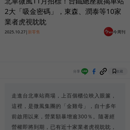
北車微風11月招標！台鐵總座親揭車站
2大「吸金密碼」，東森、潤泰等10家
業者虎視眈眈
2025.10.27
|
新零售
今周刊
分享
收藏
走進台北車站商場，上百個櫃位映入眼簾，
這裡，是微風集團的「金雞母」，自十多年
前啟用以來，營業額暴增逾300％。隨著經
營權即將到期，已有近十家業者虎視眈眈，