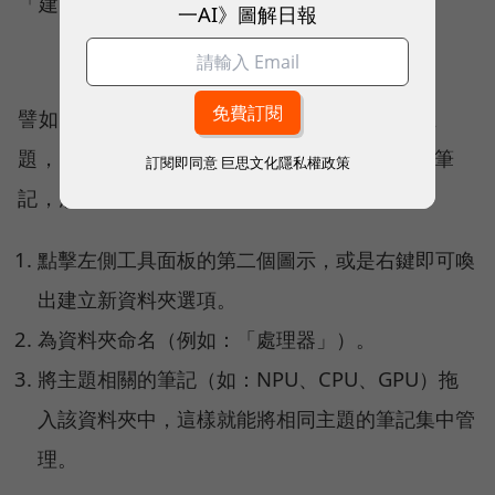
「建立資料夾」功能。
一AI》圖解日報
譬如，我們想要研究一個名為「處理器」的主
題，並為此寫了3篇名為NPU、CPU、GPU的筆
訂閱即同意
巨思文化隱私權政策
記，想要分類筆記，可以這樣做：
點擊左側工具面板的第二個圖示，或是右鍵即可喚
出建立新資料夾選項。
為資料夾命名（例如：「處理器」）。
將主題相關的筆記（如：NPU、CPU、GPU）拖
入該資料夾中，這樣就能將相同主題的筆記集中管
理。