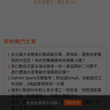
往下滑看下一篇文章
即時熱門文章
全台最大全聯首日業績破百萬，蔡篤昌：還會有更厲
1
害的大型店！為何把餐廳健身房都搬上樓？
黃仁勳兆元宴永遠站最後一排！最低調的二代鄭平，
2
憑什麼讓台達電被市場重新定價？
Gemini Spark完整教學｜幫你讀Gmail、自動跑完工
3
作流程，3個超實用情境一次看
連黃仁勳都叫年輕人當水電工！程世嘉：智慧通膨重
4
新定義「有價值的人」到底什麼樣子？
告別「極速迷思」！Opensignal 國際評比揭密：什
5
會員很多卻不回購？
我想學習
麼才是 5G 時代的好網路？