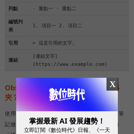
列點
- 重點一 - 重點二
編號列
1. 項目一 2. 項目二
表
引用
> 這是引用的文字。
[連結文字]
連結
(https://www.example.com)
X
Obsidian教學2：如何建立筆記資料
夾？
使用筆記軟體時，最重要的就是為所有零散的筆
掌握最新 AI 發展趨勢！
記做分類，因此這裡我們需要認識Obsdian的
立即訂閱《數位時代》日報、《一天