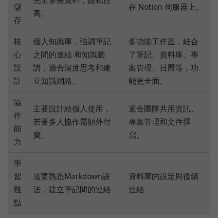
儲
在 Notion 伺服器上。
高。
存
核
個人知識庫，強調筆記
多功能工作區，結合
心
之間的連結 和知識圖
了筆記、資料庫、專
設
譜，適合深度思考和建
案管理、日曆等，功
計
立知識網絡。
能更全面。
協
主要設計給個人使用，
適合團隊共用資訊、
作
若要多人協作需額外付
專案管理和文件撰
能
費。
寫。
力
學
習
需要熟悉Markdown語
資料庫的設定與後續
難
法，建立筆記間的連結
連結
點