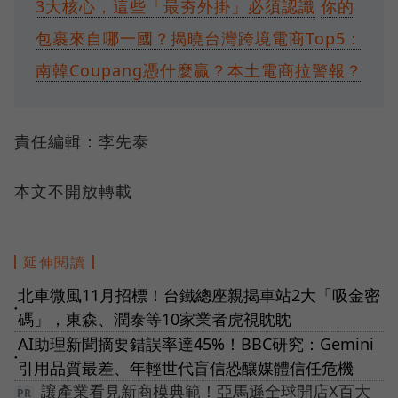
3大核心，這些「最夯外掛」必須認識
你的
包裹來自哪一國？揭曉台灣跨境電商Top5：
南韓Coupang憑什麼贏？本土電商拉警報？
責任編輯：李先泰
本文不開放轉載
延伸閱讀
北車微風11月招標！台鐵總座親揭車站2大「吸金密
●
碼」，東森、潤泰等10家業者虎視眈眈
AI助理新聞摘要錯誤率達45%！BBC研究：Gemini
●
引用品質最差、年輕世代盲信恐釀媒體信任危機
讓產業看見新商模典範！亞馬遜全球開店X百大