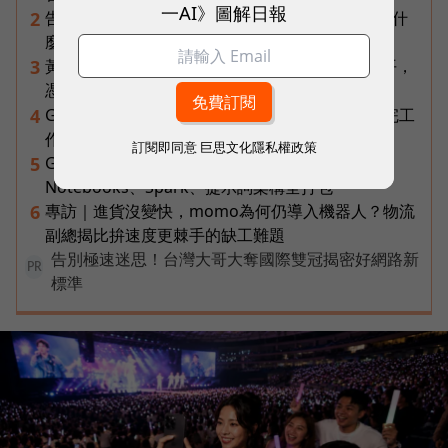
一AI》圖解日報
告別「極速迷思」！Opensignal 國際評比揭密：什
2
麼才是 5G 時代的好網路？
黃仁勳兆元宴永遠站最後一排！最低調的二代鄭平，
3
憑什麼讓台達電被市場重新定價？
Gemini Spark完整教學｜幫你讀Gmail、自動跑完工
4
作流程，3個超實用情境一次看
訂閱即同意
巨思文化隱私權政策
Gemini完整教學地圖！37篇實測整理，
5
Notebooks、Spark、提示詞架構全打包
專訪｜進貨沒變快，momo為何仍導入機器人？物流
6
副總揭比拚速度更棘手的缺工難題
告別極速迷思！台灣大哥大奪國際雙冠揭密好網路新
PR
標準