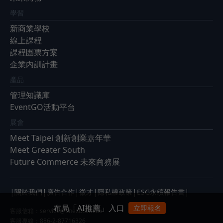
學習
新商業學校
線上課程
課程團票方案
企業內訓計畫
產品
管理知識庫
EventGO活動平台
展會
Meet Taipei 創新創業嘉年華
Meet Greater South
Future Commerce 未來商務展
|
|
|
|
|
|
關於我們
廣告合作
徵才
隱私權政策
ESG永續報告書
布局「AI推薦」入口
立即報名
客服信箱：
service@bnext.com.tw
客服專線：886-2-87716326