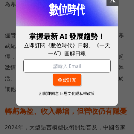
為寒武紀代工，對寒武紀可說雪上加霜。
掌握最新 AI 發展趨勢！
儘管遭遇困境，陳天石仍然扛住外界壓力帶領寒
立即訂閱《數位時代》日報、《一天
武紀持續投入AI晶片，強調「晶片產業沒有捷
一AI》圖解日報
徑，只能靠死磕。」他表示，自己沒有什麼喚起
激情的口號，聲稱寒武紀的戰略就是老老實實幹
活、搬磚。或許正是這種務實苦幹的態度，終於
讓他等到轉機。
訂閱即同意
巨思文化隱私權政策
轉虧為盈、收入暴增，但營收仍有隱憂
2024年，大型語言模型技術開始普及，中國各家