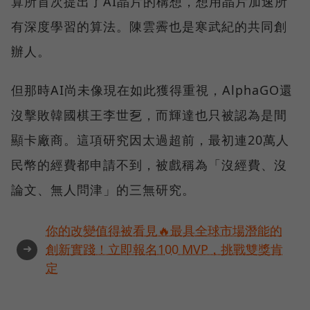
算所首次提出了AI晶片的構想，想用晶片加速所
有深度學習的算法。陳雲霽也是寒武紀的共同創
辦人。
但那時AI尚未像現在如此獲得重視，AlphaGO還
沒擊敗韓國棋王李世乭，而輝達也只被認為是間
顯卡廠商。這項研究因太過超前，最初連20萬人
民幣的經費都申請不到，被戲稱為「沒經費、沒
論文、無人問津」的三無研究。
你的改變值得被看見🔥最具全球市場潛能的
➜
創新實踐！立即報名100 MVP，挑戰雙獎肯
定