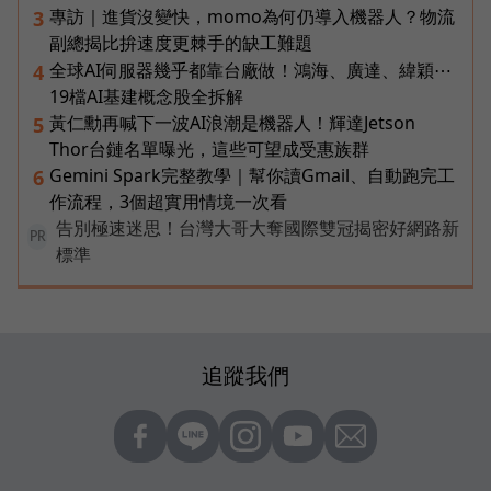
專訪｜進貨沒變快，momo為何仍導入機器人？物流
3
副總揭比拚速度更棘手的缺工難題
全球AI伺服器幾乎都靠台廠做！鴻海、廣達、緯穎⋯
4
19檔AI基建概念股全拆解
黃仁勳再喊下一波AI浪潮是機器人！輝達Jetson
5
Thor台鏈名單曝光，這些可望成受惠族群
Gemini Spark完整教學｜幫你讀Gmail、自動跑完工
6
作流程，3個超實用情境一次看
告別極速迷思！台灣大哥大奪國際雙冠揭密好網路新
PR
標準
追蹤我們