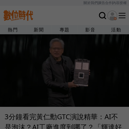
關於我們
廣告合作
內容授權
熱門
新聞
專題
影音
活動
3分鐘看完黃仁勳GTC演說精華：AI不
是泡沫？AI工廠進度到哪了？「輝達好