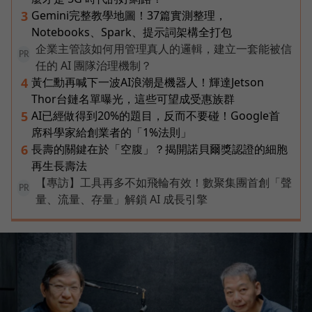
Gemini完整教學地圖！37篇實測整理，
3
Notebooks、Spark、提示詞架構全打包
企業主管該如何用管理真人的邏輯，建立一套能被信
PR
任的 AI 團隊治理機制？
黃仁勳再喊下一波AI浪潮是機器人！輝達Jetson
4
Thor台鏈名單曝光，這些可望成受惠族群
AI已經做得到20%的題目，反而不要碰！Google首
5
席科學家給創業者的「1%法則」
長壽的關鍵在於「空腹」？揭開諾貝爾獎認證的細胞
6
再生長壽法
【專訪】工具再多不如飛輪有效！數聚集團首創「聲
PR
量、流量、存量」解鎖 AI 成長引擎