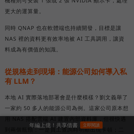
機種則可安裝 1 張或 2 張 NVIDIA 顯示卡，處理
更大的運算量。
同時 QNAP 也在軟體端也持續開發，目標是讓
NAS 裡的資料更有效率地被 AI 工具調用，讓資
料成為有價值的知識。
從規格走到現場：能源公司如何導入私
有 LLM？
本地 AI 實際落地部署會是什麼模樣？劉文義舉了
一家約 50 多人的能源公司為例。這家公司原本想
用 NAS 搭配雲端 AI 建置內部資料庫，但很快遇
年編上億！共享借書
立即閱讀
到兩個瓶頸：一是員工查詢時明顯出現卡頓；二