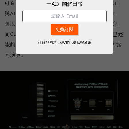
可直接連結量子電腦與GPU，用於量子誤差修正
一AI》圖解日報
與AI協同運算。美國能源部已宣布與輝達合作，
將以此技術建置7座AI超級電腦，推進科學研究。
而CUDA系也持續演進中，其中CUDA-Q平台已經
訂閱即同意
巨思文化隱私權政策
能夠配合NVQLink，來計算量子電腦與GPU的協
同演算。