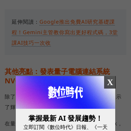
延伸閱讀：
Google推出免費AI研究基礎課
程！Gemini主管教你寫出更好程式碼，3堂
課AI技巧一次收
其他亮點：發表量子電腦連結系統
NVQLink、強化開源生態系
X
除了主軸的AI工廠與產業結盟外，黃仁勳也展示
了輝達在「下一世代運算」上的佈局。
掌握最新 AI 發展趨勢！
在量子計算領域，輝達發表全新架構NVQLink，
立即訂閱《數位時代》日報、《一天