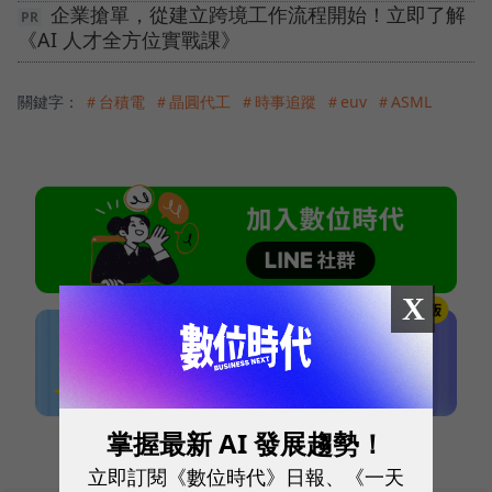
企業搶單，從建立跨境工作流程開始！立即了解
《AI 人才全方位實戰課》
關鍵字：
＃台積電
＃晶圓代工
＃時事追蹤
＃euv
＃ASML
X
掌握最新 AI 發展趨勢！
本網站內容未經允許，不得轉載。
立即訂閱《數位時代》日報、《一天