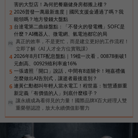
害的大型店！為何把餐廳健身房都搬上樓？
2026普發一萬最新進度｜國民支援金通過了嗎？我
2
能領嗎？地方發錢大盤點
台達電第二曲線盤點：「不發火的發電機」SOFC是
3
什麼？AI機器人、微電網、氫電池都它的局
真正的效率，不是更忙，而是建立更好的工作流程！
PR
立即了解《AI 人才全方位實戰課》
2026年8月ETF配息盤點｜19檔一次看，00878衝破1
4
元創高、00929殖利率逾16%
一張遺照「開口」說話，中間有8道關卡！翊嘉禮儀
5
怎麼做出AI告別式，讓逝者最後道別？
連黃仁勳都叫年輕人當水電工！程世嘉：智慧通膨重
6
新定義「有價值的人」到底什麼樣子？
讓永續成為看得見的力量！國際品牌X百大經理人雙
PR
重榮譽認證，放大永續價值影響力