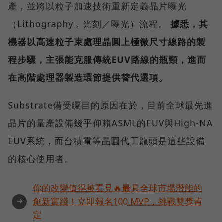
產，並將以粒子加速技術重新定義晶片曝光
（Lithography，光刻／曝光）流程。
據悉，其
機器以高速粒子束處理晶圓上極微尺寸線路的製
程步驟，主張能克服傳統EUV路線的瓶頸，進而
在高階處理器製造環節提供替代選項。
Substrate備受矚目的原因在於，目前全球最先進
晶片的量產設備幾乎仰賴ASML的EUV與High-NA
EUV系統，而台積電等晶圓代工龍頭是這些設備
的核心使用者。
你的改變值得被看見🔥最具全球市場潛能的
➜
創新實踐！立即報名100 MVP，挑戰雙獎肯
定