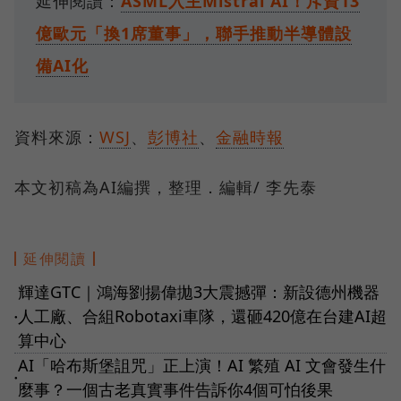
延伸閱讀：
ASML入主Mistral AI！斥資13
億歐元「換1席董事」，聯手推動半導體設
備AI化
資料來源：
WSJ
、
彭博社
、
金融時報
本文初稿為AI編撰，整理．編輯/ 李先泰
延伸閱讀
輝達GTC｜鴻海劉揚偉拋3大震撼彈：新設德州機器
人工廠、合組Robotaxi車隊，還砸420億在台建AI超
●
算中心
AI「哈布斯堡詛咒」正上演！AI 繁殖 AI 文會發生什
●
麼事？一個古老真實事件告訴你4個可怕後果