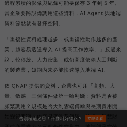
過程累積的影像與紀錄可能要保存 3 年到 5 年。
當企業要跨設備調用這些資料，AI Agent 與地端
資料節點就有發揮空間。
「重複性資料處理越多，或重複性動作越多的產
業，越容易透過導入 AI 提高工作效率。」反過來
說，較傳統、人力密集，或仍高度依賴人工判斷
的製造業，短期內未必能快速導入地端 AI。
依 QNAP 提供的資料，企業也可用「高頻、大
量、敏感」三個條件做第一輪判斷：資料是否被
頻繁調用？規模是否大到雲端傳輸與長期費用開
始變得明顯？內容是否涉及個資、法規、智慧財
告別極速迷思！什麼叫好網路？
立即查看
產或商業機密？三個條件愈集中，地端部署愈值