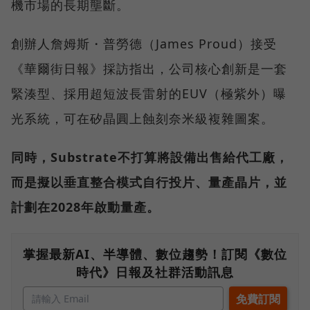
機市場的長期壟斷。
創辦人詹姆斯・普勞德（James Proud）接受
《華爾街日報》採訪指出，公司核心創新是一套
緊湊型、採用超短波長雷射的EUV（極紫外）曝
光系統，可在矽晶圓上蝕刻奈米級複雜圖案。
同時，Substrate不打算將設備出售給代工廠，
而是擬以垂直整合模式自行投片、量產晶片，並
計劃在2028年啟動量產。
掌握最新AI、半導體、數位趨勢！訂閱《數位
時代》日報及社群活動訊息