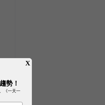
X
展趨勢！
、《一天一