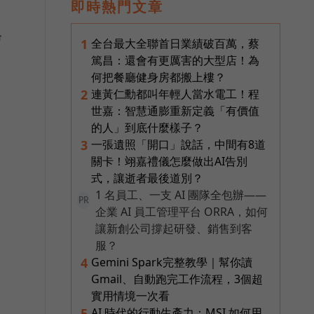
即時熱門文章
格
全台最大全聯首日業績破百萬，蔡
1
篤昌：還會有更厲害的大型店！為
何把餐廳健身房都搬上樓？
連黃仁勳都叫年輕人當水電工！程
2
世嘉：智慧通膨重新定義「有價值
的人」到底什麼樣子？
一張遺照「開口」說話，中間有8道
3
關卡！翊嘉禮儀怎麼做出AI告別
式，讓逝者最後道別？
1 名員工、一支 AI 團隊全包辦——
PR
企業 AI 員工管理平台 ORRA，如何
讓新創公司撐起研發、銷售到客
服？
Gemini Spark完整教學｜幫你讀
4
Gmail、自動跑完工作流程，3個超
實用情境一次看
AI 時代的行動生產力：MSI 如何用
5