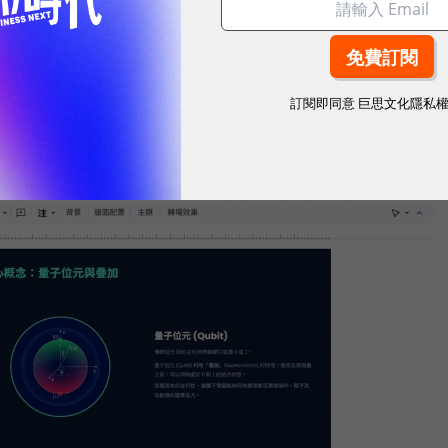
完整的簡報投影片，若不滿意初稿格式、語氣和寫法，可透
上角功能「匯出成簡報」，直接匯出至 Google簡報
訂閱即同意
巨思文化隱私
DF檔案，再進行後續編修。