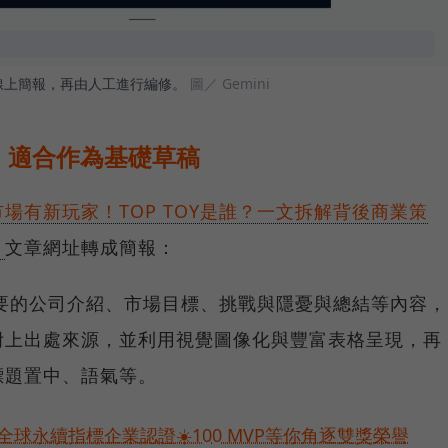
le線上簡報，再由人工進行編修。
圖／ Gemini
，適合作為基礎草稿
場有新玩家！TOP TOY是誰？一文拆解背後商業策
〉
文章網址轉成簡報：
略簡要的公司介紹、市場目標、挑戰與隱憂與總結等內容，
附上出處來源，並利用視覺圖像化與豐富表格呈現，再
標題置中、語氣等。
球永續指標企業認證☀️100 MVP等你角逐雙獎榮譽