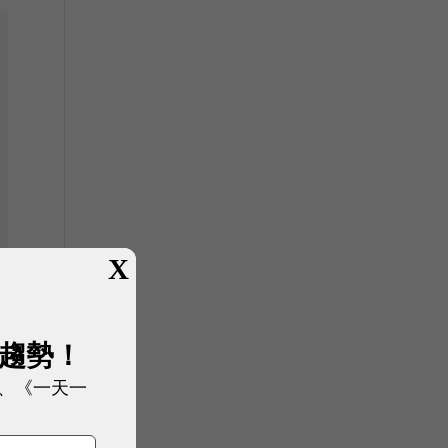
X
展趨勢！
、《一天一
新