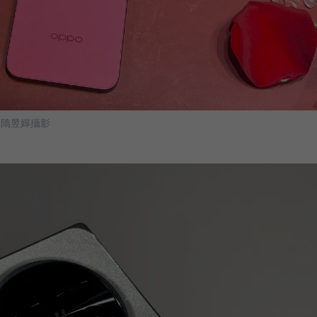
 隋昱嬋攝影