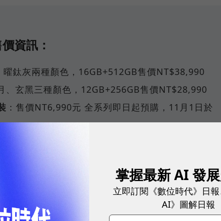
X售價資訊：
鈦灰兩種顏色，16GB+512GB售價NT$38,990
玄黑三種顏色，12GB+256GB售價NT$28,990
裝
：售價NT6,990元 全系列即日起預購，11月1日於
圓鏡頭，獲7500mAh超大電量
掌握最新 AI 發
立即訂閱《數位時代》日報
的變化，是改掉Find X6以來標誌性的圓形鏡頭設計，重
AI》圖解日報