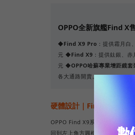
OPPO全新旗艦Find 
◆
Find X9 Pro
：提供霜月白、曜
元 ◆
Find X9
：提供鈦銀、赤月、
元 ◆
OPPO哈蘇專業增距鏡套
各大通路開賣。
硬體設計｜Find X9改掉
OPPO Find X9系列外型最大
回到左上角方圓框。