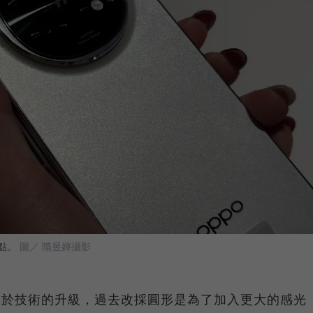
點。
圖／ 隋昱嬋攝影
自於技術的升級，過去改採圓形是為了加入更大的感光