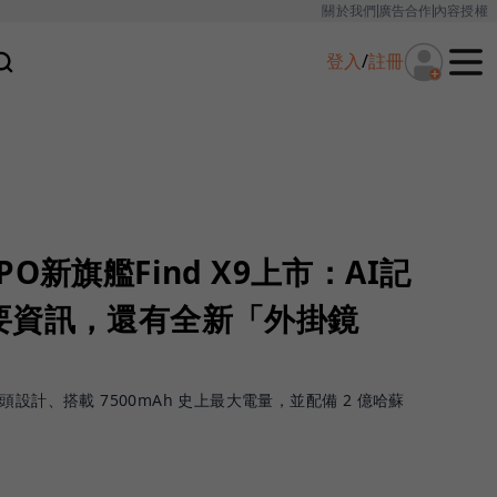
關於我們
廣告合作
內容授權
登入
/
註冊
O新旗艦Find X9上市：AI記
要資訊，還有全新「外掛鏡
圓鏡頭設計、搭載 7500mAh 史上最大電量，並配備 2 億哈蘇