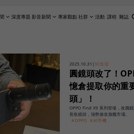
聞
深度專題
影音新聞
專家觀點
社群
活動
課程
雜誌
2025.10.31
|
3C生活
圓鏡頭改了！OPP
憶倉提取你的重
頭」！
OPPO Find X9 系列登場，改
長焦鏡頭，強勢搶攻旗艦市場。
＃OPPO
＃AI手機