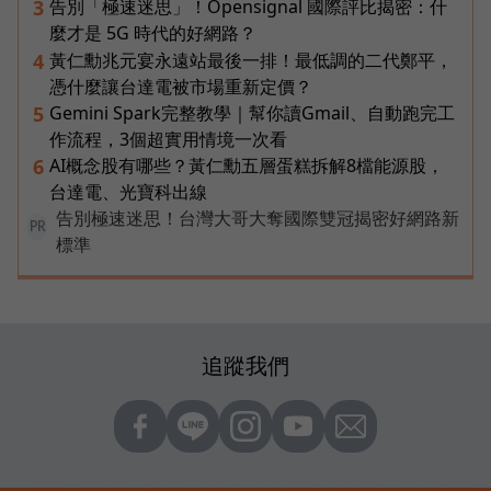
告別「極速迷思」！Opensignal 國際評比揭密：什
3
麼才是 5G 時代的好網路？
黃仁勳兆元宴永遠站最後一排！最低調的二代鄭平，
4
憑什麼讓台達電被市場重新定價？
Gemini Spark完整教學｜幫你讀Gmail、自動跑完工
5
作流程，3個超實用情境一次看
AI概念股有哪些？黃仁勳五層蛋糕拆解8檔能源股，
6
台達電、光寶科出線
告別極速迷思！台灣大哥大奪國際雙冠揭密好網路新
PR
標準
追蹤我們