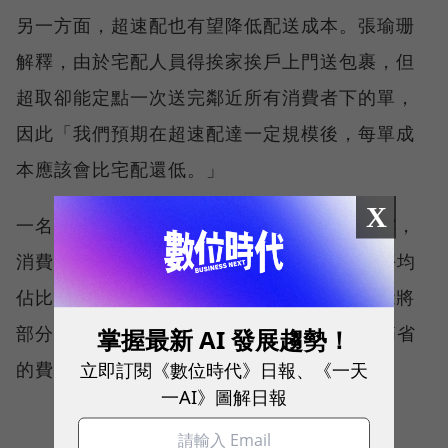
另一方面，超速配也有望降低配送成本。張瑜珊
解釋，由於宅配人員得挨家挨戶上門送包裹，但
超取卻能定點一次送完鄰近所有消費者下的單，
因此「我們預期在超速配達一定規模後，每單成
本應該會比宅配還低。」
X
一名PChome物流主管曾向《數位時代》透露，
消費者選擇宅配的比率在PChome相當高，平均
佔比超過八成，特定時節甚至接近九成，若能將
部分訂單轉化為超取，對PChome而言，能節省
掌握最新 AI 發展趨勢！
立即訂閱《數位時代》日報、《一天
的費用恐怕相當可觀。
一AI》圖解日報