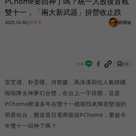
PChome要回神了嗎？統一入股後首戰
雙十一，「兩大新武器」拚營收止跌
2025.10.30
|
新零售
劉燿瑜
分享
收藏
安芝儇、朴旻曙、河智媛、禹洙漢四位人氣韓國
啦啦隊女神夢幻合體，在台上一字排開，這是
PChome睽違多年在雙十一檔期找來陣容堅強的
明星站台，難道昔日電商龍頭PChome，要趁今
年雙十一回神了嗎？