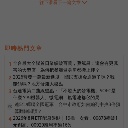
往下滑看下一篇文章
即時熱門文章
全台最大全聯首日業績破百萬，蔡篤昌：還會有更厲
1
害的大型店！為何把餐廳健身房都搬上樓？
2026普發一萬最新進度｜國民支援金通過了嗎？我
2
能領嗎？地方發錢大盤點
台達電第二曲線盤點：「不發火的發電機」SOFC是
3
什麼？AI機器人、微電網、氫電池都它的局
連5年蟬聯全國冠軍！台中市政府如何編列中央3倍預
PR
算翻轉閱讀？
2026年8月ETF配息盤點｜19檔一次看，00878衝破1
4
元創高、00929殖利率逾16%