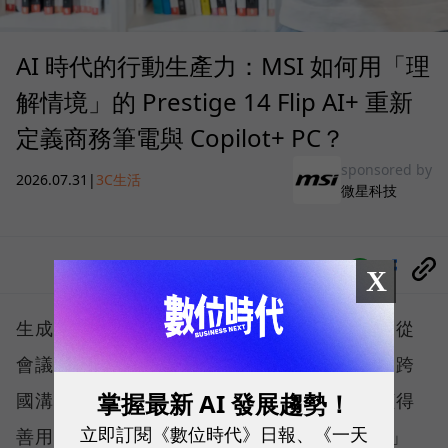
AI 時代的行動生產力：MSI 如何用「理
解情境」的 Prestige 14 Flip AI+ 重新
定義商務筆電與 Copilot+ PC？
sponsored by
2026.07.31
|
3C生活
微星科技
分享
X
生成式人工智慧技術正以驚人速度滲透職場，從
會議記錄、文件撰寫、資料搜尋、內容創作到跨
掌握最新 AI 發展趨勢！
國溝通，每位知識工作者都開始思考：「我懂得
立即訂閱《數位時代》日報、《一天
善用 AI 嗎？我的硬體跟得上生產力轉型嗎？」