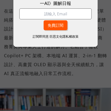
一AI》圖解日報
在這樣的氛圍下，市場對 AI PC 的期待，已從單
純搭載最新處理器，擴展到如何將 AI 算力、硬體
設計與真實使用情境無縫整合。微星科技（MSI）
訂閱即同意
巨思文化隱私權政策
最新推出的 Prestige 14 Flip AI+，正是專為商
務菁英與專業人士打造的解方。它結合了微軟
Copilot+ PC 架構、本地端 AI 運算、2-in-1 翻轉
設計、高畫質 OLED 顯示器與全天候續航力，讓
AI 真正流暢地融入日常工作流程。