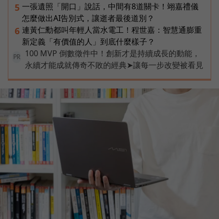
一張遺照「開口」說話，中間有8道關卡！翊嘉禮儀
5
怎麼做出AI告別式，讓逝者最後道別？
連黃仁勳都叫年輕人當水電工！程世嘉：智慧通膨重
6
新定義「有價值的人」到底什麼樣子？
100 MVP 倒數徵件中！創新才是持續成長的動能，
PR
永續才能成就傳奇不敗的經典➤讓每一步改變被看見