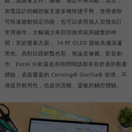
鐘，讓簽署文件、繪圖、筆記不再間斷；其次，
加寬設計的觸控板支援多種快捷手勢，使用者除
可快速啟動指定功能，也可以依照個人習慣自訂
常用操作，大幅減少來回切換滑鼠與鍵盤的時
間；至於螢幕方面， 14 吋 OLED 面板具備深邃
黑色、高對比跟鮮豔色彩，無論是修圖、影音創
作、Excel 分析還是長時間閱讀都享有舒適的觀看
體驗，表面覆蓋的 Corning® Gorilla® 玻璃，不
僅提升耐用性，也提供流暢、靈敏的觸控體驗。