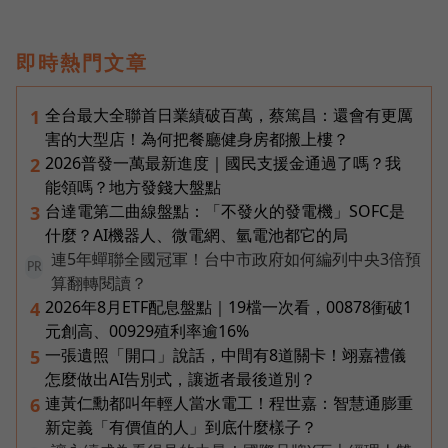
即時熱門文章
全台最大全聯首日業績破百萬，蔡篤昌：還會有更厲
1
害的大型店！為何把餐廳健身房都搬上樓？
2026普發一萬最新進度｜國民支援金通過了嗎？我
2
能領嗎？地方發錢大盤點
台達電第二曲線盤點：「不發火的發電機」SOFC是
3
什麼？AI機器人、微電網、氫電池都它的局
連5年蟬聯全國冠軍！台中市政府如何編列中央3倍預
PR
算翻轉閱讀？
2026年8月ETF配息盤點｜19檔一次看，00878衝破1
4
元創高、00929殖利率逾16%
一張遺照「開口」說話，中間有8道關卡！翊嘉禮儀
5
怎麼做出AI告別式，讓逝者最後道別？
連黃仁勳都叫年輕人當水電工！程世嘉：智慧通膨重
6
新定義「有價值的人」到底什麼樣子？