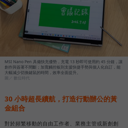
MSI Nano Pen 具備快充優勢，充電 13 秒即可使用約 45 分鐘，讓
創作與簽署不間斷；加寬觸控板則支援快捷手勢與個人化自訂，能
大幅減少切換鍵鼠的時間，效率全面提升。
圖／ 數位時代
30 小時超長續航，打造行動辦公的黃
金組合
對於頻繁移動的自由工作者、業務主管或新創創