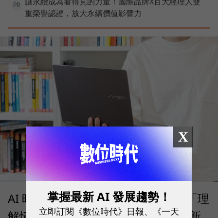
讓永續成為看得見的力量！國際品牌X百大經理人雙
PR
重榮譽認證，放大永續價值影響力
X
掌握最新 AI 發展趨勢！
AI 時代的行動生產力：MSI 如何用「理
立即訂閱《數位時代》日報、《一天
解情境」的 Prestige 14 Flip AI+ 重新