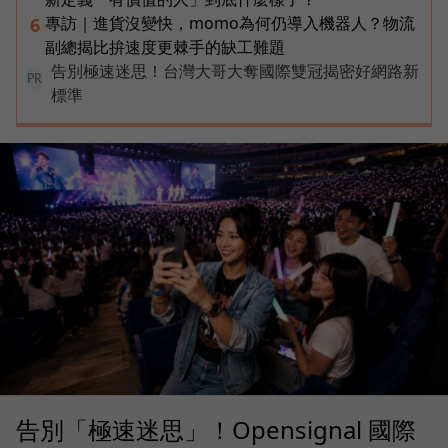
專訪｜進貨沒變快，momo為何仍導入機器人？物流
6
副總揭比拚速度更棘手的缺工難題
告別極速迷思！台灣大哥大奪國際雙冠揭密好網路新
PR
標準
告別「極速迷思」！Opensignal 國際