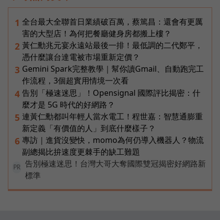
全台最大全聯首日業績破百萬，蔡篤昌：還會有更厲
1
害的大型店！為何把餐廳健身房都搬上樓？
黃仁勳兆元宴永遠站最後一排！最低調的二代鄭平，
2
憑什麼讓台達電被市場重新定價？
Gemini Spark完整教學｜幫你讀Gmail、自動跑完工
3
作流程，3個超實用情境一次看
告別「極速迷思」！Opensignal 國際評比揭密：什
4
麼才是 5G 時代的好網路？
連黃仁勳都叫年輕人當水電工！程世嘉：智慧通膨重
5
新定義「有價值的人」到底什麼樣子？
專訪｜進貨沒變快，momo為何仍導入機器人？物流
6
副總揭比拚速度更棘手的缺工難題
告別極速迷思！台灣大哥大奪國際雙冠揭密好網路新
PR
標準