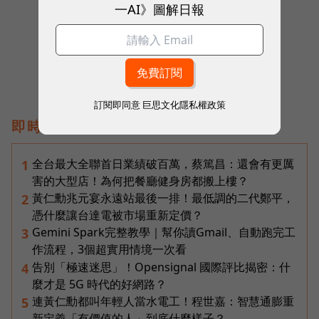
一AI》圖解日報
往下滑看下一篇文章
訂閱即同意
巨思文化隱私權政策
即時熱門文章
全台最大全聯首日業績破百萬，蔡篤昌：還會有更厲
1
害的大型店！為何把餐廳健身房都搬上樓？
黃仁勳兆元宴永遠站最後一排！最低調的二代鄭平，
2
憑什麼讓台達電被市場重新定價？
Gemini Spark完整教學｜幫你讀Gmail、自動跑完工
3
作流程，3個超實用情境一次看
告別「極速迷思」！Opensignal 國際評比揭密：什
4
麼才是 5G 時代的好網路？
連黃仁勳都叫年輕人當水電工！程世嘉：智慧通膨重
5
新定義「有價值的人」到底什麼樣子？