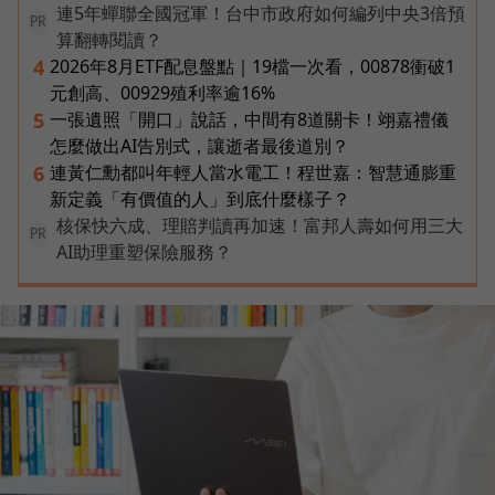
連5年蟬聯全國冠軍！台中市政府如何編列中央3倍預
PR
算翻轉閱讀？
2026年8月ETF配息盤點｜19檔一次看，00878衝破1
4
元創高、00929殖利率逾16%
一張遺照「開口」說話，中間有8道關卡！翊嘉禮儀
5
怎麼做出AI告別式，讓逝者最後道別？
連黃仁勳都叫年輕人當水電工！程世嘉：智慧通膨重
6
新定義「有價值的人」到底什麼樣子？
核保快六成、理賠判讀再加速！富邦人壽如何用三大
PR
AI助理重塑保險服務？