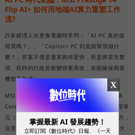
Flip AI+ 如何用地端AI算力重塑工作
流?
許多經理人在更換電腦時常問：「AI PC 真的值
得買嗎？」、「Copilot+ PC 到底能幫我做什
麼？」答案不僅是運算跑得更快，而是將原先繁
瑣、耗時的行政庶務變得更高效，並能確保商業
機密不外洩。
X
MSI Prestige 14 Flip AI+ 搭載最新的 Intel®
Core™ Ultra X7 處理器，擁有強大的神經處理單
元（NPU），能提供優異的本地端 AI 運算能力，
掌握最新 AI 發展趨勢！
這意味著大量運算能透過筆電本身就能執行，大
立即訂閱《數位時代》日報、《一天