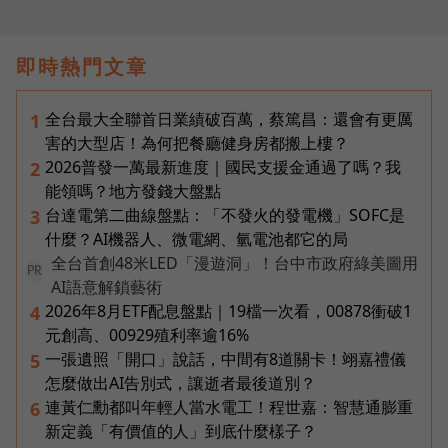
即時熱門文章
全台最大全聯首日業績破百萬，蔡篤昌：還會有更厲
1
害的大型店！為何把餐廳健身房都搬上樓？
2026普發一萬最新進度｜國民支援金通過了嗎？我
2
能領嗎？地方發錢大盤點
台達電第二曲線盤點：「不發火的發電機」SOFC是
3
什麼？AI機器人、微電網、氫電池都它的局
全台首創48米LED「漫遊洞」！台中市政府綠美圖用
PR
AI語意解鎖藝術
2026年8月ETF配息盤點｜19檔一次看，00878衝破1
4
元創高、00929殖利率逾16%
一張遺照「開口」說話，中間有8道關卡！翊嘉禮儀
5
怎麼做出AI告別式，讓逝者最後道別？
連黃仁勳都叫年輕人當水電工！程世嘉：智慧通膨重
6
新定義「有價值的人」到底什麼樣子？