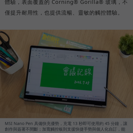
體驗，表面覆蓋的 Corning® Gorilla® 玻璃，不
僅提升耐用性，也提供流暢、靈敏的觸控體驗。
MSI Nano Pen 具備快充優勢，充電 13 秒即可使用約 45 分鐘，讓
創作與簽署不間斷；加寬觸控板則支援快捷手勢與個人化自訂，能