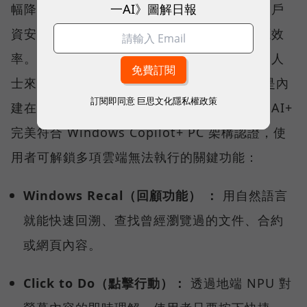
一AI》圖解日報
幅降低對雲端的依賴，確保企業敏感資料與客戶
資安不外洩，同時兼顧資料處理的速度與能源效
率。對於每天需要處理大量文件與郵件的商務人
士來說，AI 不再只是網頁上的聊天工具，而是內
訂閱即同意
巨思文化隱私權政策
建在系統底層的數位助手。Prestige 14 Flip AI+
完美符合 Windows Copilot+ PC 架構認證，使
用者可解鎖多項雲端無法執行的關鍵功能：
Windows Recal（回顧功能） ：
用自然語言
就能快速回溯、查找曾經瀏覽過的文件、合約
或網頁內容。
Click to Do（點擊行動）：
透過地端 NPU 對