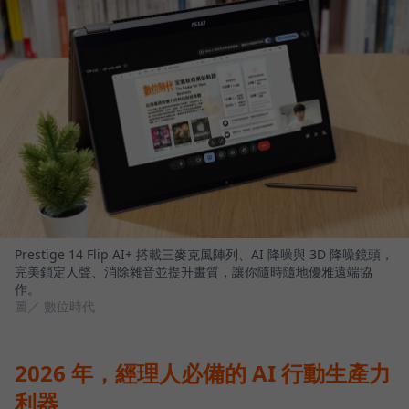
Prestige 14 Flip AI+ 搭載三麥克風陣列、AI 降噪與 3D 降噪鏡頭，
完美鎖定人聲、消除雜音並提升畫質，讓你隨時隨地優雅遠端協
作。
圖／ 數位時代
2026 年，經理人必備的 AI 行動生產力
利器