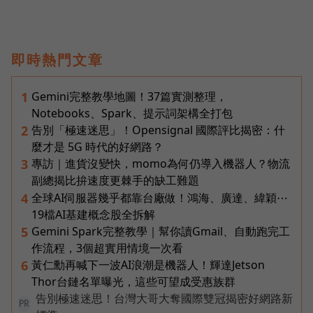
即時熱門文章
Gemini完整教學地圖！37篇實測整理，
1
Notebooks、Spark、提示詞架構全打包
告別「極速迷思」！Opensignal 國際評比揭密：什
2
麼才是 5G 時代的好網路？
專訪｜進貨沒變快，momo為何仍導入機器人？物流
3
副總揭比拚速度更棘手的缺工難題
全球AI伺服器幾乎都靠台廠做！鴻海、廣達、緯穎⋯
4
19檔AI基建概念股全拆解
Gemini Spark完整教學｜幫你讀Gmail、自動跑完工
5
作流程，3個超實用情境一次看
黃仁勳再喊下一波AI浪潮是機器人！輝達Jetson
6
Thor台鏈名單曝光，這些可望成受惠族群
告別極速迷思！台灣大哥大奪國際雙冠揭密好網路新
PR