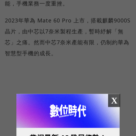
能，手機業務一度重挫。
2023年華為 Mate 60 Pro 上市，搭載麒麟9000S
晶片，由中芯以7奈米製程生產，暫時紓解「無
芯」之痛。然而中芯7奈米產能有限，仍制約華為
智慧型手機的成長。
X