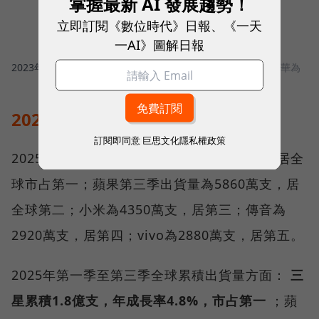
掌握最新 AI 發展趨勢！
立即訂閱《數位時代》日報、《一天
一AI》圖解日報
2023年華為 Mate 60 Pro 上市，搭載麒麟9000S晶片。
圖／ 華為
2025年Q3：三星登全球出貨冠軍
訂閱即同意
巨思文化隱私權政策
2025年第三季，三星以6140萬支的出貨量位居全
球市占第一；蘋果第三季出貨量為5860萬支，居
全球第二；小米為4350萬支，居第三；傳音為
2920萬支，居第四；vivo為2880萬支，居第五。
2025年第一季至第三季全球累積出貨量方面：
三
星累積1.8億支，年成長率4.8%，市占第一
；蘋