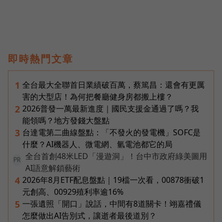
即時熱門文章
全台最大全聯首日業績破百萬，蔡篤昌：還會有更厲
1
害的大型店！為何把餐廳健身房都搬上樓？
2026普發一萬最新進度｜國民支援金通過了嗎？我
2
能領嗎？地方發錢大盤點
台達電第二曲線盤點：「不發火的發電機」SOFC是
3
什麼？AI機器人、微電網、氫電池都它的局
全台首創48米LED「漫遊洞」！台中市政府綠美圖用
PR
AI語意解鎖藝術
2026年8月ETF配息盤點｜19檔一次看，00878衝破1
4
元創高、00929殖利率逾16%
一張遺照「開口」說話，中間有8道關卡！翊嘉禮儀
5
怎麼做出AI告別式，讓逝者最後道別？