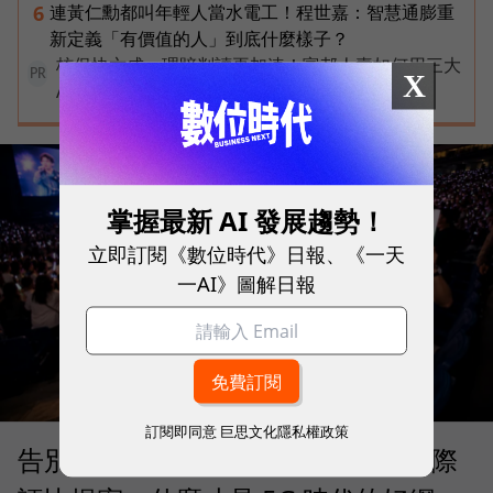
連黃仁勳都叫年輕人當水電工！程世嘉：智慧通膨重
6
新定義「有價值的人」到底什麼樣子？
核保快六成、理賠判讀再加速！富邦人壽如何用三大
PR
X
AI助理重塑保險服務？
掌握最新 AI 發展趨勢！
立即訂閱《數位時代》日報、《一天
一AI》圖解日報
訂閱即同意
巨思文化隱私權政策
告別「極速迷思」！Opensignal 國際