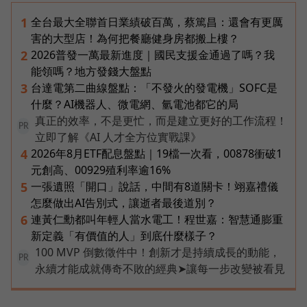
全台最大全聯首日業績破百萬，蔡篤昌：還會有更厲
1
害的大型店！為何把餐廳健身房都搬上樓？
2026普發一萬最新進度｜國民支援金通過了嗎？我
2
能領嗎？地方發錢大盤點
台達電第二曲線盤點：「不發火的發電機」SOFC是
3
什麼？AI機器人、微電網、氫電池都它的局
真正的效率，不是更忙，而是建立更好的工作流程！
PR
立即了解《AI 人才全方位實戰課》
2026年8月ETF配息盤點｜19檔一次看，00878衝破1
4
元創高、00929殖利率逾16%
一張遺照「開口」說話，中間有8道關卡！翊嘉禮儀
5
怎麼做出AI告別式，讓逝者最後道別？
連黃仁勳都叫年輕人當水電工！程世嘉：智慧通膨重
6
新定義「有價值的人」到底什麼樣子？
100 MVP 倒數徵件中！創新才是持續成長的動能，
PR
永續才能成就傳奇不敗的經典➤讓每一步改變被看見