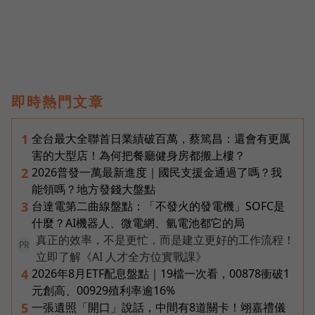
即時熱門文章
全台最大全聯首日業績破百萬，蔡篤昌：還會有更厲
1
害的大型店！為何把餐廳健身房都搬上樓？
2026普發一萬最新進度｜國民支援金通過了嗎？我
2
能領嗎？地方發錢大盤點
台達電第二曲線盤點：「不發火的發電機」SOFC是
3
什麼？AI機器人、微電網、氫電池都它的局
真正的效率，不是更忙，而是建立更好的工作流程！
PR
立即了解《AI 人才全方位實戰課》
2026年8月ETF配息盤點｜19檔一次看，00878衝破1
4
元創高、00929殖利率逾16%
一張遺照「開口」說話，中間有8道關卡！翊嘉禮儀
5