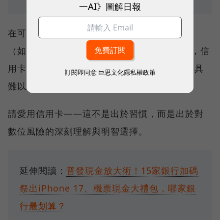
一AI》圖解日報
在可預見的未來，儘管有再多新穎的支付工具
（如先買後付BNPL、加密貨幣支付等）問世，信
用卡所提供的「制度性保障」，依然是其他工具
訂閱即同意
巨思文化隱私權政策
難以複製的核心優勢。
請愛用信用卡——這不是出於習慣，而是出於對
數位風險的深刻理解與明智選擇。
延伸閱讀：
普發現金放大術！15家銀行加碼
祭出iPhone 17、機票現金大禮包，哪家銀
行最划算？