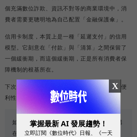
個充滿數位詐欺、資訊不對等的商業環境中，消
費者需要更聰明地為自己配置「金融保護傘」。
信用卡制度，本質上是一種「延遲支付」的信用
模型。它刻意在「付款」與「清算」之間保留了
一個緩衝期，而這個緩衝期，正是所有消費者保
障機制的根基所在。
X
下次當你面臨支付選擇時，不應只考慮回饋或便
利性。你更該問自己一個問題：
如果這筆交易出了問題，我背後有多少機構
掌握最新 AI 發展趨勢！
立即訂閱《數位時代》日報、《一天
在幫我追討？還是只有我孤單一人？