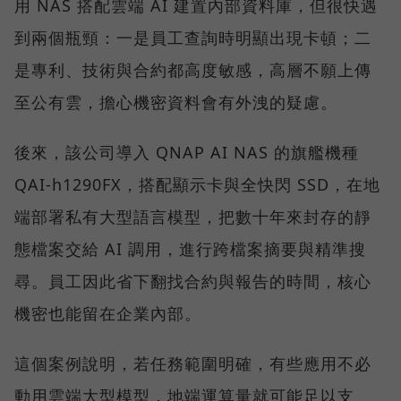
用 NAS 搭配雲端 AI 建置內部資料庫，但很快遇
到兩個瓶頸：一是員工查詢時明顯出現卡頓；二
是專利、技術與合約都高度敏感，高層不願上傳
至公有雲，擔心機密資料會有外洩的疑慮。
後來，該公司導入 QNAP AI NAS 的旗艦機種
QAI-h1290FX，搭配顯示卡與全快閃 SSD，在地
端部署私有大型語言模型，把數十年來封存的靜
態檔案交給 AI 調用，進行跨檔案摘要與精準搜
尋。員工因此省下翻找合約與報告的時間，核心
機密也能留在企業內部。
這個案例說明，若任務範圍明確，有些應用不必
動用雲端大型模型，地端運算量就可能足以支