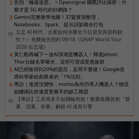
告別「極速迷思」！Opensignal 國際評比揭密：什
2
麼才是 5G 時代的好網路？
Gemini完整教學地圖！37篇實測整理，
3
Notebooks、Spark、提示詞架構全打包
立足 AI 時代，企業如何決勝全方位資安與資料韌
PR
性？✨ 免費搶先預約 09/18《QNAP World Tour
2026 台北場》
黃仁勳再喊下一波AI浪潮是機器人！輝達Jetson
4
Thor台鏈名單曝光，這些可望成受惠族群
AI已經做得到20%的題目，反而不要碰！Google首
5
席科學家給創業者的「1%法則」
專訪｜進貨沒變快，momo為何仍導入機器人？物流
6
副總揭比拚速度更棘手的缺工難題
【專訪】工具再多不如飛輪有效！數聚集團首創「聲
PR
量、流量、存量」解鎖 AI 成長引擎