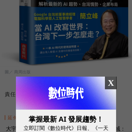
圖／ 商周出版
X
責任編輯：蘇柔瑋
掌握最新 AI 發展趨勢！
延伸閱讀
立即訂閱《數位時代》日報、《一天
大宇資拚轉骨！改名「光聚晶電聯合」佈局4領域：