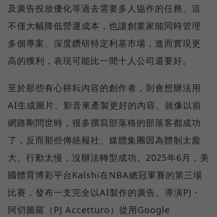
及廣告投放優化等過去需要多人協作的任務。這
不僅大幅降低營運成本，也讓創業家能同時管理
多個專案、深度鑽研特定利基市場，進而實現更
高的獲利，表現可能比一間十人公司還要好。
至於那些有心耕耘內容的創作者，則會想辦法用
AI生成圖片、影音來產製更好的內容。就像以前
網路剛問世時，很多撰寫部落格的部落客都成功
了，反而那些傳統報社、媒體集團因為體制太龐
大、行動太慢，沒辦法轉型成功。2025年6月，美
國體育博彩平台Kalshi在NBA總冠軍賽的第三場
比賽，發布一支完全以AI製作的廣告。導演PJ・
阿切圖羅（PJ Accetturo）從用Google